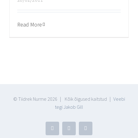
Read More
© Tiidrek Nurme
2026 | Kõik õigused kaitstud |
Veebi
tegi Jakob Gill
Facebook
YouTube
Blogger