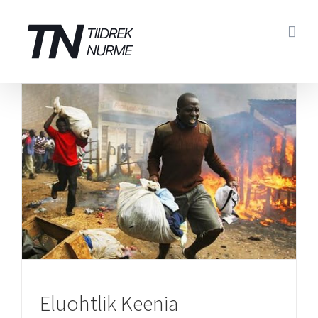
Skip
to
content
Eluohtlik Keenia