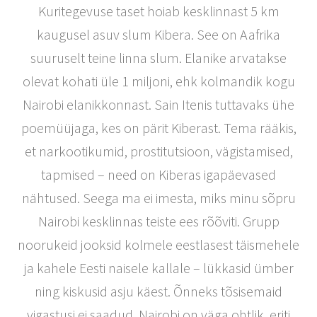
Kuritegevuse taset hoiab kesklinnast 5 km
kaugusel asuv slum Kibera. See on Aafrika
suuruselt teine linna slum. Elanike arvatakse
olevat kohati üle 1 miljoni, ehk kolmandik kogu
Nairobi elanikkonnast. Sain Itenis tuttavaks ühe
poemüüjaga, kes on pärit Kiberast. Tema rääkis,
et narkootikumid, prostitutsioon, vägistamised,
tapmised – need on Kiberas igapäevased
nähtused. Seega ma ei imesta, miks minu sõpru
Nairobi kesklinnas teiste ees rõõviti. Grupp
noorukeid jooksid kolmele eestlasest täismehele
ja kahele Eesti naisele kallale – lükkasid ümber
ning kiskusid asju käest. Õnneks tõsisemaid
vigastusi ei saadud. Nairobi on väga ohtlik, eriti