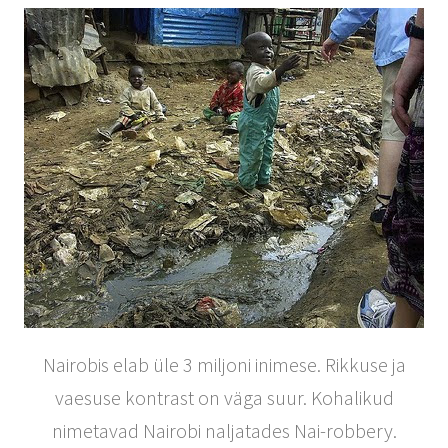
Nairobis elab üle 3 miljoni inimese. Rikkuse ja
vaesuse kontrast on väga suur. Kohalikud
nimetavad Nairobi naljatades Nai-robbery.