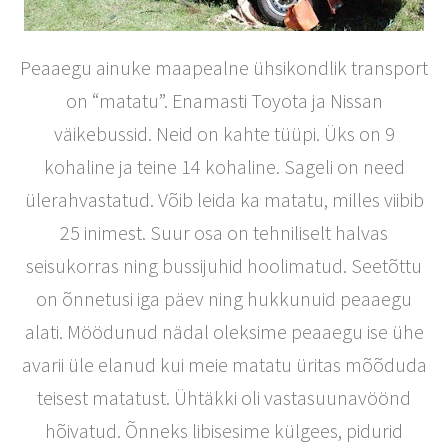
Peaaegu ainuke maapealne ühsikondlik transport
on “matatu”. Enamasti Toyota ja Nissan
väikebussid. Neid on kahte tüüpi. Üks on 9
kohaline ja teine 14 kohaline. Sageli on need
ülerahvastatud. Võib leida ka matatu, milles viibib
25 inimest. Suur osa on tehniliselt halvas
seisukorras ning bussijuhid hoolimatud. Seetõttu
on õnnetusi iga päev ning hukkunuid peaaegu
alati. Möödunud nädal oleksime peaaegu ise ühe
avarii üle elanud kui meie matatu üritas mõõduda
teisest matatust. Ühtäkki oli vastasuunavöönd
hõivatud. Õnneks libisesime külgees, pidurid