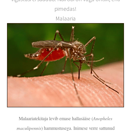
pimedas!
Malaaria
Malaariatekitaja levib emase hallasääse (
Anopheles
maculipennis
) hammustusega. Inimese verre sattunud