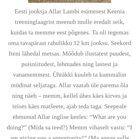
Eesti jooksja Allar Lambi esimesest Keenia
treeninglaagrist meenub mulle eredalt seik,
kuidas ta memme eest põgenes. Ta oli tegemas
oma tavapärast rahulikku 12 km jooksu. Seekord
Iteni lähedal metsas. Mõõdub ilustatest puudest,
puisniitudest, lehmades ning lastest ja
vanamemmest. Ühtäkki kuuleb ta kummalist
müdinat seljataga. Allar vaatab üle parema õla
ning näeb – memm, kellel ühes käes kirves ja
teises käes matšeete, ajab teda taga. Seepeale
ehmunud Allar inglise keeles: “What are you
doing?” (Mida sa teed?) Memm vihaselt vastu: “I
am giving you a opportunity!” (Ma annan sulle