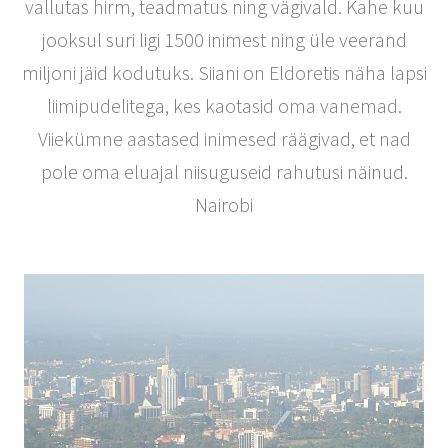
vallutas hirm, teadmatus ning vägivald. Kahe kuu
jooksul suri ligi 1500 inimest ning üle veerand
miljoni jäid kodutuks. Siiani on Eldoretis näha lapsi
liimipudelitega, kes kaotasid oma vanemad.
Viiekümne aastased inimesed räägivad, et nad
pole oma eluajal niisuguseid rahutusi näinud.
Nairobi