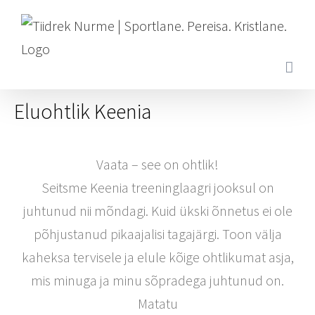
Skip
to
content
Eluohtlik Keenia
Vaata – see on ohtlik!
Seitsme Keenia treeninglaagri jooksul on
juhtunud nii mõndagi. Kuid ükski õnnetus ei ole
põhjustanud pikaajalisi tagajärgi. Toon välja
kaheksa tervisele ja elule kõige ohtlikumat asja,
mis minuga ja minu sõpradega juhtunud on.
Matatu