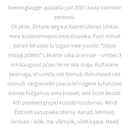
treeninglaager ajastada just 2007 aasta valimiste
perioodi.
Oli pime, õhtune aeg kui Kaarel Lilleoja lahkus
meie külalistemajast oma elupaika. Paari minuti
pärast kiirustas ta tagasi meie juurde: “Väljas
midagi põleb!” Läksime välja ja ennäe – umbes 3
km kaugusel põles terve rida maju. Ruttasime
peamajja, et uurida, mis toimub. Rahutused olid
alanud! Järgnevatel päevadel nägime tuhandeid
inimesi hülgamas oma külasid, sest öösiti liikusid
400 pealised grupid külasid rüüstamas. Mindi
Eldoreti varjupaika otsima. Kanad, lehmad,
lambad – kõik, mis võimalik, võeti kaasa. Maad