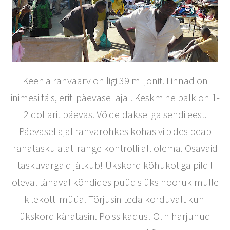
Keenia rahvaarv on ligi 39 miljonit. Linnad on
inimesi täis, eriti päevasel ajal. Keskmine palk on 1-
2 dollarit päevas. Võideldakse iga sendi eest.
Päevasel ajal rahvarohkes kohas viibides peab
rahatasku alati range kontrolli all olema. Osavaid
taskuvargaid jätkub! Ükskord kõhukotiga pildil
oleval tänaval kõndides püüdis üks nooruk mulle
kilekotti müüa. Tõrjusin teda korduvalt kuni
ükskord käratasin. Poiss kadus! Olin harjunud