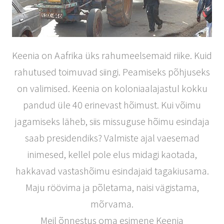
Keenia on Aafrika üks rahumeelsemaid riike. Kuid
rahutused toimuvad siingi. Peamiseks põhjuseks
on valimised. Keenia on koloniaalajastul kokku
pandud üle 40 erinevast hõimust. Kui võimu
jagamiseks läheb, siis missuguse hõimu esindaja
saab presidendiks? Valmiste ajal vaesemad
inimesed, kellel pole elus midagi kaotada,
hakkavad vastashõimu esindajaid tagakiusama.
Maju röövima ja põletama, naisi vägistama,
mõrvama.
Meil õnnestus oma esimene Keenia