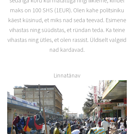
seda iga kord kui matatuga ringi liikleme, kindel
maks on 100 SHS (1EUR). Olen kahe politsiniku
käest küsinud, et miks nad seda teevad. Esimene
vihastas ning süüdistas, et ründan teda. Ka teine
vihastas ning ütles, et olen rassist. Üldiselt valgeid
nad kardavad.
Linnatänav