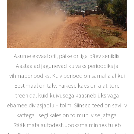
Asume ekvaatoril, päike on iga päev seniidis.
Aastaajad jagunevad kuivaks perioodiks ja
vihmaperioodiks. Kuiv periood on samal ajal kui
Eestimaal on talv. Päikese käes on alati tore
treenida, kuid kuivusega kaasneb üks väga
ebameeldiv asjaolu – tolm. Siinsed teed on saviliiv
kattega. Isegi käies on tolmupilv seljataga.
Rääkimata autodest. Jooksma minnes tuleb