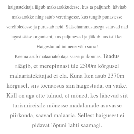
haigustekitaja liigub maksarakkudesse, kus ta paljuneb, hävitab
maksarakke ning satub vereringesse, kus tungib punastesse
verelibledesse ja purustab neid. Sääsehammustusega satuvad nad
tagasi sääse organismi, kus paljunevad ja jätkub uus tsükkel.
Haigestunud inimene võib surra!
Teadus
Keenia asub malaariatekitaja sääse piirkonnas.
räägib, et merepinnast üle 2500m kõrgusel
malaariatekitajad ei ela. Kuna Iten asub 2370m
kõrgusel, siis tõenäosus siin haigestuda, on väike.
Küll on aga ette tulnud, et mõned, kes lähevad siit
turismireisile mõnesse madalamale asuvasse
piirkonda, saavad malaaria. Sellest haigusest ei
pidavat lõpuni lahti saamagi.