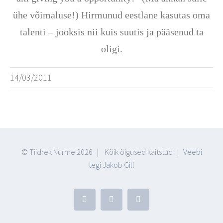
ühe võimaluse!) Hirmunud eestlane kasutas oma
talenti – jooksis nii kuis suutis ja pääsenud ta
oligi.
14/03/2011
© Tiidrek Nurme
2026 | Kõik õigused kaitstud |
Veebi
tegi Jakob Gill
Facebook
YouTube
Blogger