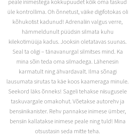
peale inimestega kokkupuudet kõik oma taskud
üle kontrollima. Oh õnnetust, väike digifotokas oli
kõhukotist kadunud! Adrenaliin valgus verre,
hämmeldunult püüdsin silmata kuhu
kilekotimüüja kadus. Jooksin oletatavas suunas.
Seal ta oligi – tänavanurgal silmitses mind. Ka
mina sõin teda oma silmadega. Lähenesin
karmatult ning ähvardavalt. Ilma sõnagi
lausumata sirutas ta käe koos kaameraga minule.
Seekord läks õnneks! Sageli tehakse niisugusele
taskuvargale omakohut. Võetakse autorehv ja
bensiinikanister. Rehv pannakse inimese ümber,
bensiin kallatakse inimese peale ning tuld! Mina
otsustasin seda mitte teha.