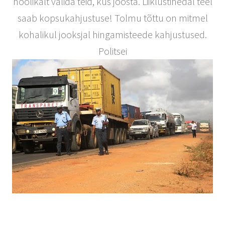
hoolikalt valida teid, kus joosta. Liiklustihedal teel
saab kopsukahjustuse! Tolmu tõttu on mitmel
kohalikul jooksjal hingamisteede kahjustused.
Politsei