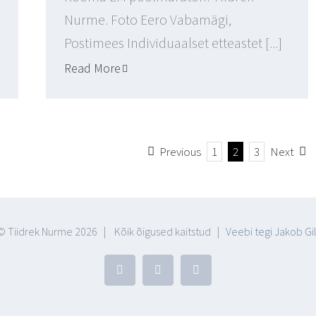
Nurme. Foto Eero Vabamägi,
Postimees Individuaalset etteastet [...]
Read More
Previous
1
2
3
Next
© Tiidrek Nurme
2026 | Kõik õigused kaitstud |
Veebi tegi Jakob Gil
Facebook
YouTube
Blogger