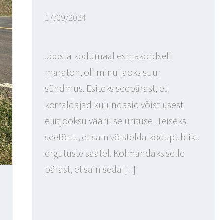
17/09/2024
Joosta kodumaal esmakordselt
maraton, oli minu jaoks suur
sündmus. Esiteks seepärast, et
korraldajad kujundasid võistlusest
eliitjooksu väärilise ürituse. Teiseks
seetõttu, et sain võistelda kodupubliku
ergutuste saatel. Kolmandaks selle
pärast, et sain seda [...]