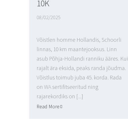
10K
08/02/2025
Võistlen homme Hollandis, Schoorli
linnas, 10 km maantejooksus. Linn
asub Põhja-Hollandi ranniku ääres. Kui
rajalt ära eksida, peaks randa jõudma.
Võistlus toimub juba 45. korda. Rada
on WA sertifitseeritud ning
rajarekordiks on [...]
Read More