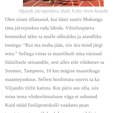
Viljandi Järvejooksu start. Foto: Imre Avaste
Olen siiani üllatunud, kui hästi suutis Mukunga
täna järvejooksu rada läbida. Võistluspäeva
hommikul ütles ta mulle sõbraliku ja alandliku
tooniga: “Kui ma maha jään, siis ära mind järgi
oota.” Sellega viitas ta murelikult oma väsinud
füüsilisele seisundile, sest alles eile võidutses ta
Soomes, Tamperes, 10 km mägise maastikuga
maantejooksus. Sellest hoolimata soovis ta ka
Viljandis tiitlit kaitsta. Kui päris aus olla, siis
mina tema võiduvõimalusse väga ei uskunud.
Kuid nüüd finišiprotokolli vaadates pean