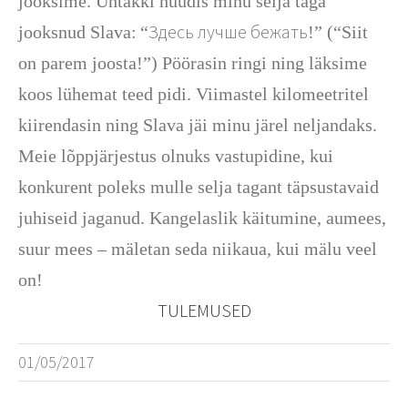
jooksime. Ühtäkki hüüdis minu selja taga
Здесь лучше бежать
jooksnud Slava:
“
!” (“Siit
on parem joosta!”)
Pöörasin ringi ning läksime
koos lühemat teed pidi. Viimastel kilomeetritel
kiirendasin ning Slava jäi minu järel neljandaks.
Meie lõppjärjestus olnuks vastupidine, kui
konkurent poleks mulle selja tagant täpsustavaid
juhiseid jaganud. Kangelaslik käitumine, aumees,
suur mees – mäletan seda niikaua, kui mälu veel
on!
TULEMUSED
01/05/2017