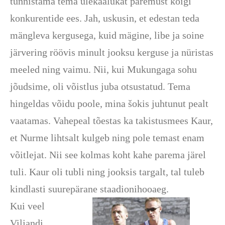
tunnistama tema ülekaalukat paremust kõigi
konkurentide ees. Jah, uskusin, et edestan teda
mängleva kergusega, kuid mägine, libe ja soine
järvering röövis minult jooksu kerguse ja nüristas
meeled ning vaimu. Nii, kui Mukungaga sohu
jõudsime, oli võistlus juba otsustatud. Tema
hingeldas võidu poole, mina šokis juhtunut pealt
vaatamas. Vahepeal tõestas ka takistusmees Kaur,
et Nurme lihtsalt kulgeb ning pole temast enam
võitlejat. Nii see kolmas koht kahe parema järel
tuli. Kaur oli tubli ning jooksis targalt, tal tuleb
kindlasti suurepärane staadionihooaeg.
Kui veel
Viljandi