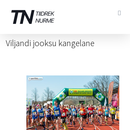
Skip
to
content
Viljandi jooksu kangelane