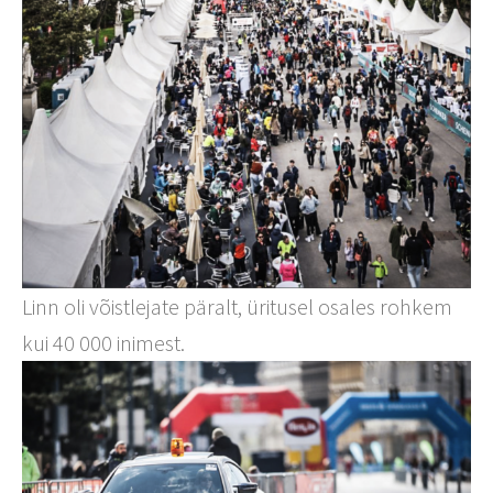
Linn oli võistlejate päralt, üritusel osales rohkem
kui 40 000 inimest.