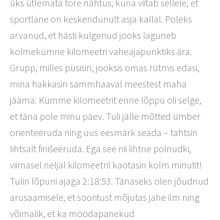
üks ütlemata tore nähtus, kuna viitab sellele, et
sportlane on keskendunult asja kallal. Poleks
arvanud, et hästi kulgenud jooks laguneb
kolmekümne kilomeetri vaheajapunktiks ära.
Grupp, milles püsisin, jooksis omas rütmis edasi,
mina hakkasin sammhaaval meestest maha
jääma. Kümme kilomeetrit enne lõppu oli selge,
et täna pole minu päev. Tuli jälle mõtted ümber
orienteeruda ning uus eesmärk seada – tahtsin
lihtsalt finišeeruda. Ega see nii lihtne polnudki,
viimasel neljal kilomeetril kaotasin kolm minutit!
Tulin lõpuni ajaga 2:18:53. Tänaseks olen jõudnud
arusaamisele, et sooritust mõjutas jahe ilm ning
võimalik, et ka möödapanekud