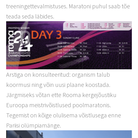
treeningettevalmistuses. Maratoni puhul saab tõe
teada seda läbides.
Arstiga on konsulteeritud: organism talub
koormusi ning võin uusi plaane koostada.
Järgmiseks võtan ette Rooma kergejõustiku
Euroopa meistrivõistlused poolmaratonis.
Tegemist on kõige olulisema võistlusega enne
Pariisi olümpiamänge.