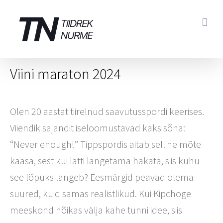
Skip
to
content
Viini maraton 2024
Olen 20 aastat tiirelnud saavutusspordi keerises.
Viiendik sajandit iseloomustavad kaks sõna:
“Never enough!” Tippspordis aitab selline mõte
kaasa, sest kui latti langetama hakata, siis kuhu
see lõpuks langeb? Eesmärgid peavad olema
suured, kuid samas realistlikud. Kui Kipchoge
meeskond hõikas välja kahe tunni idee, siis