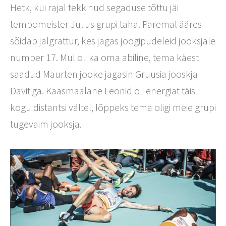
Hetk, kui rajal tekkinud segaduse tõttu jäi
tempomeister Julius grupi taha. Paremal ääres
sõidab jalgrattur, kes jagas joogipudeleid jooksjale
number 17. Mul oli ka oma abiline, tema käest
saadud Maurten jooke jagasin Gruusia jooskja
Davitiga. Kaasmaalane Leonid oli energiat täis
kogu distantsi vältel, lõppeks tema oligi meie grupi
tugevaim jooksja.