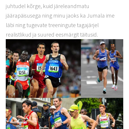
juhtudel kõrge, kuid järeleandmatu
jäärapäisusega ning minu jaoks ka Jumala ime
läbi ning tugevate treeningute tagajärjel
realistlikud ja suured eesmärgit täitusid.