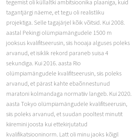
tegemist oli küllaltki ambitsioonika plaaniga, kuid
tagantjärgi näeme, et tegu oli realistliku
projektiga. Selle tagajärjel kõik võitsid. Kui 2008.
aastal Pekingi olümpiamängudele 1500 m
jooksus kvalifitseerusin, siis hooaja alguses poleks
arvanud, et isiklik rekord paraneb suisa 4
sekundiga. Kui 2016. aasta Rio
olümpiamängudele kvalifitseerusin, siis poleks
arvanud, et pärast kahte ebaõnnestunud
maratoni kolmandaga normatiiv langeb. Kui 2020.
aasta Tokyo olümpiamängudele kvalifitseerusin,
siis poleks arvanud, et suudan pooltest minutit
kiiremini joosta kui ettekirjutatud
kvalifikatsiooninorm. Latt oli minu jaoks kõigil