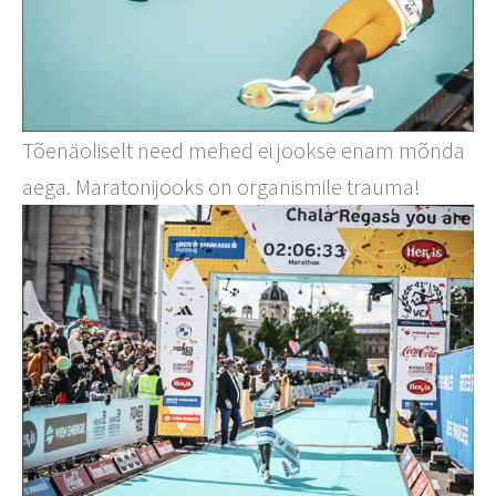
Tõenäoliselt need mehed ei jookse enam mõnda
aega. Maratonijooks on organismile trauma!