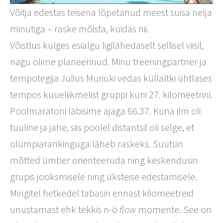
Võitja edestas teisena lõpetanud meest suisa nelja
minutiga – raske mõista, kuidas nii.
Võistlus kulges esialgu ligilähedaselt sellisel viisil,
nagu olime planeerinud. Minu treeningpartner ja
tempotegija Julius Muriuki vedas küllaltki ühtlases
tempos kuueliikmelist gruppi kuni 27. kilomeetrini.
Poolmaratoni läbisime ajaga 66.37. Kuna ilm oli
tuuline ja jahe, siis poolel distantsil oli selge, et
olümpiarankinguga läheb raskeks. Suutsin
mõtted ümber orienteeruda ning keskendusin
grupis jooksmisele ning üksteise edestamisele.
Mingitel hetkedel tabasin ennast kilomeetreid
unustamast ehk tekkis n-ö
flow
momente. See on