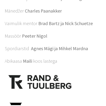
Mänedžer
Charles Paanakker
Vaimulik mentor
Brad Bartz ja Nick Schuetze
Massöör
Peeter Nigol
Spordiarstid
Agnes Mägi
ja Mihkel Mardna
Abikaasa
Maili
koos lastega