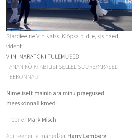
Stardieelne Viini valss. Klõpsa pildile, siis näed
videot.
VIINI MARATONI TULEMUSED
TÄNAN KÕIKI ABILISI SELLEL SUUREPÄRASEL
TEEKONNAL!
Nimeliselt mainin ära minu praegused
meeskonnaliikmed:
Treener
Mark Misch
Abitreener ja mänedžer
Harry Lemberg