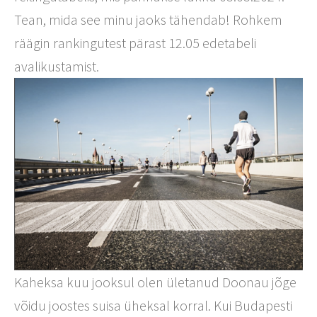
Tean, mida see minu jaoks tähendab! Rohkem
räägin rankingutest pärast 12.05 edetabeli
avalikustamist.
Kaheksa kuu jooksul olen ületanud Doonau jõge
võidu joostes suisa üheksal korral. Kui Budapesti