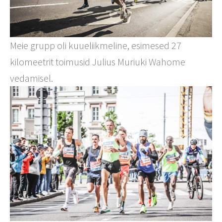
Meie grupp oli kuueliikmeline, esimesed 27
kilomeetrit toimusid Julius Muriuki Wahome
vedamisel.