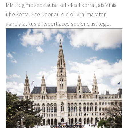
MMil tegime seda suisa kaheksal korral, siis Viinis
ühe korra. See Doonau sild oli Viini maratoni
stardiala, kus eliitsportlased soojendust tegid.