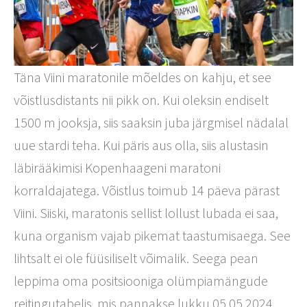
Täna Viini maratonile mõeldes on kahju, et see
võistlusdistants nii pikk on. Kui oleksin endiselt
1500 m jooksja, siis saaksin juba järgmisel nädalal
uue stardi teha. Kui päris aus olla, siis alustasin
läbirääkimisi Kopenhaageni maratoni
korraldajatega. Võistlus toimub 14 päeva pärast
Viini. Siiski, maratonis sellist lollust lubada ei saa,
kuna organism vajab pikemat taastumisaega. See
lihtsalt ei ole füüsiliselt võimalik. Seega pean
leppima oma positsiooniga olümpiamängude
reitingutabelis, mis pannakse lukku 05.05.2024.