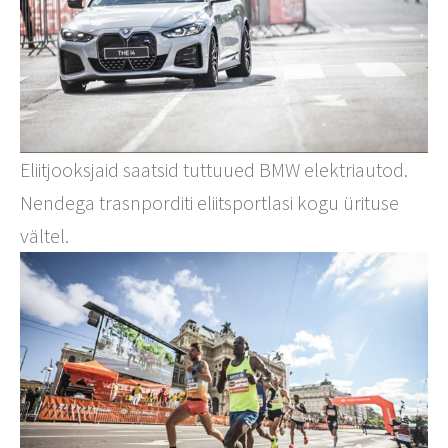
Eliitjooksjaid saatsid tuttuued BMW elektriautod.
Nendega trasnporditi eliitsportlasi kogu ürituse
vältel.