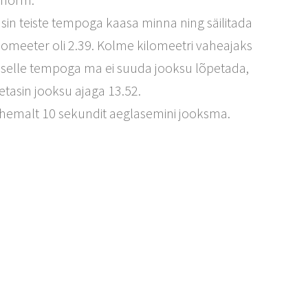
sin teiste tempoga kaasa minna ning säilitada
ilomeeter oli 2.39. Kolme kilomeetri vaheajaks
t selle tempoga ma ei suuda jooksu lõpetada,
tasin jooksu ajaga 13.52.
 vähemalt 10 sekundit aeglasemini jooksma.