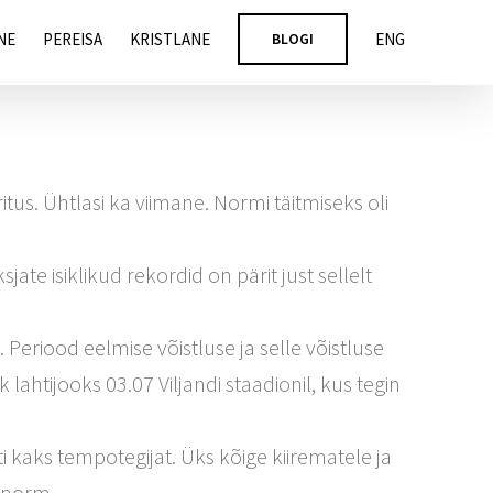
NE
PEREISA
KRISTLANE
BLOGI
ENG
tus. Ühtlasi ka viimane. Normi täitmiseks oli
jate isiklikud rekordid on pärit just sellelt
 Periood eelmise võistluse ja selle võistluse
lahtijooks 03.07 Viljandi staadionil, kus tegin
i kaks tempotegijat. Üks kõige kiirematele ja
 norm.