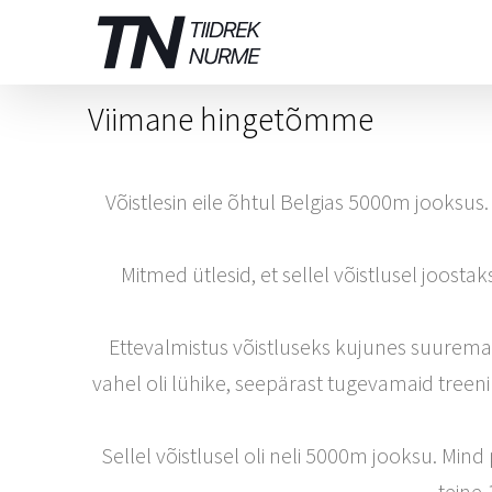
Skip
to
content
Viimane hingetõmme
Võistlesin eile õhtul Belgias 5000m jooksus.
Mitmed ütlesid, et sellel võistlusel joostak
Ettevalmistus võistluseks kujunes suuremate 
vahel oli lühike, seepärast tugevamaid treenin
Sellel võistlusel oli neli 5000m jooksu. Min
teine