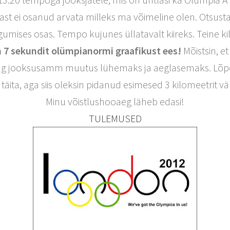
ast ei osanud arvata milleks ma võimeline olen. Otsusta
gumises osas. Tempo kujunes üllatavalt kiireks. Teine k
in 7 sekundit olümpianormi graafikust ees!
Mõistsin, e
 ning jooksusamm muutus lühemaks ja aeglasemaks. Lõpe
m täita, aga siis oleksin pidanud esimesed 3 kilomeetrit
Minu võistlushooaeg läheb edasi!
TULEMUSED