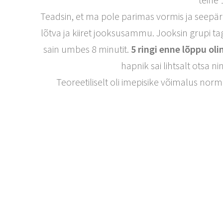
Teadsin, et ma pole parimas vormis ja seepär
lõtva ja kiiret jooksusammu. Jooksin grupi ta
sain umbes 8 minutit.
5 ringi enne lõppu ol
hapnik sai lihtsalt otsa
Teoreetiliselt oli imepisike võimalus nor