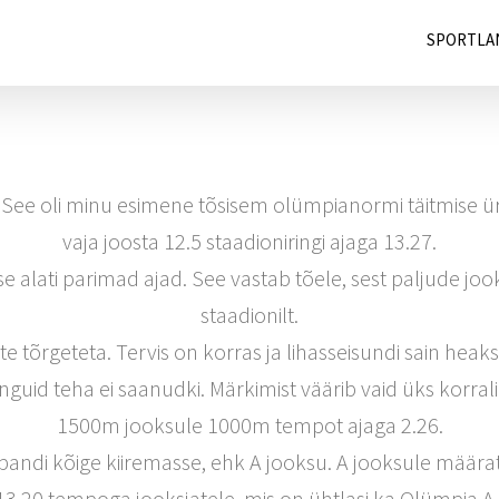
SPORTLA
 See oli minu esimene tõsisem olümpianormi täitmise üri
vaja joosta 12.5 staadioniringi ajaga 13.27.
se alati parimad ajad. See vastab tõele, sest paljude jooks
staadionilt.
tõrgeteta. Tervis on korras ja lihasseisundi sain heaks.
guid teha ei saanudki. Märkimist väärib vaid üks korralik 
1500m jooksule 1000m tempot ajaga 2.26.
d pandi kõige kiiremasse, ehk A jooksu. A jooksule määrat
 13.20 tempoga jooksjatele, mis on ühtlasi ka Olümpia A