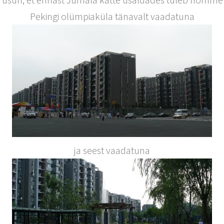
Pekingi olümpiaküla tänavalt vaadatuna
ja seest vaadatuna