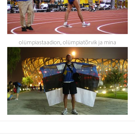
olümpiastaadion, olümpiatõrvik ja mina