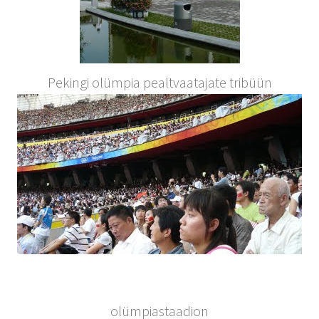
Pekingi olümpia pealtvaatajate tribüün
olümpiastaadion