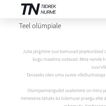
Skip
to
content
Teel olümpiale
Juba järgmine suvi toimuvad järjekordsed
kogu maailma ootavad. Mina nende hul
suurvõi
Tänaseks olen oma suvise võistlushooaja
Olümpiamängudel osalemine on minu jaok
Inimesena tahaks ka tulemuse praegu ette är
ei hirmuta. Kristlase