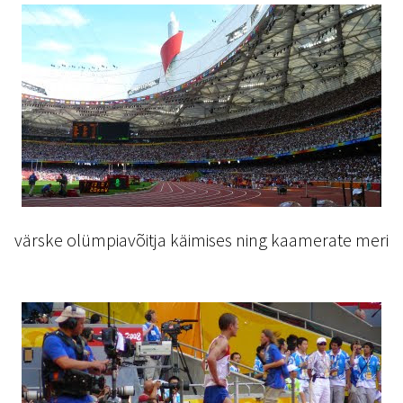
värske olümpiavõitja käimises ning kaamerate meri