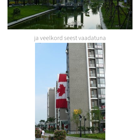
ja veelkord seest vaadatuna