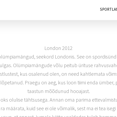
SPORTLA
London 2012
 olümpiamängud, seekord Londonis. See on spordisündm
gas. Olümpiamängude võlu peitub ürituse rahvusvaheli
stlustest, kus osalenud olen, on need kahtlemata või
 lõpetanud. Praegu on aeg, kus loon tiimi enda ümber, 
taastun mõõdunud hooajast.
s olulise tähtsusega. Annan oma parima ettevalmistu
a määrata, kuid see ei ole võimalik, sest ma ei tea is
na usun, et ennast Jumala kätte usaldades tuleb homme