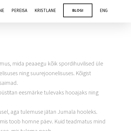
NE
PEREISA
KRISTLANE
BLOGI
ENG
us, mida peaaegu kõik spordihuvilised üle
suses ning suurejoonelisuses. Kõigist
msaimad.
püstitan eesmärke tulevaks hooajaks ning
sel, aga tulemuse jätan Jumala hooleks.
egi mis toob homne päev. Kuid teadmatus mind
 see, mis tulema peab.