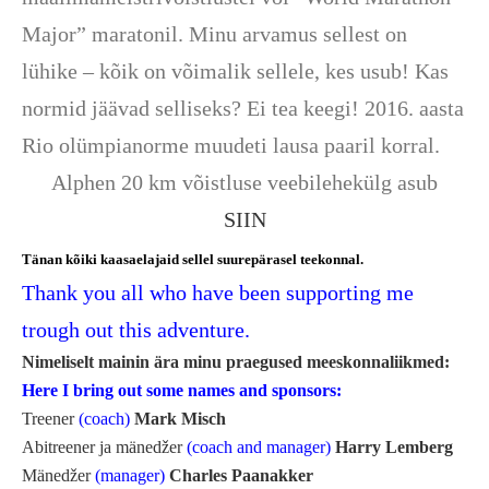
Major” maratonil. Minu arvamus sellest on
lühike – kõik on võimalik sellele, kes usub! Kas
normid jäävad selliseks? Ei tea keegi! 2016. aasta
Rio olümpianorme muudeti lausa paaril korral.
Alphen 20 km võistluse veebilehekülg asub
SIIN
Tänan kõiki kaasaelajaid sellel suurepärasel teekonnal.
Thank you all who have been supporting me
trough out this adventure.
Nimeliselt mainin ära minu praegused meeskonnaliikmed:
Here I bring out some names and sponsors:
Treener
(coach)
Mark Misch
Abitreener ja mänedžer
(coach and manager)
Harry Lemberg
Mänedžer
(manager)
Charles Paanakker