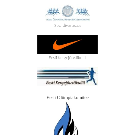
Spordivarustus
Eesti Kergejõustikuliit
Eesti Olümpiakomitee