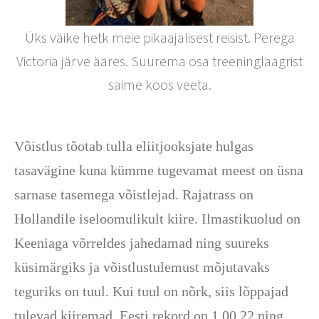
Üks väike hetk meie pikaajalisest reisist. Perega
Victoria järve ääres. Suurema osa treeninglaagrist
saime koos veeta.
Võistlus tõotab tulla eliitjooksjate hulgas
tasavägine kuna kümme tugevamat meest on üsna
sarnase tasemega võistlejad. Rajatrass on
Hollandile iseloomulikult kiire. Ilmastikuolud on
Keeniaga võrreldes jahedamad ning suureks
küsimärgiks ja võistlustulemust mõjutavaks
teguriks on tuul. Kui tuul on nõrk, siis lõppajad
tulevad kiiremad. Eesti rekord on 1.00.22 ning