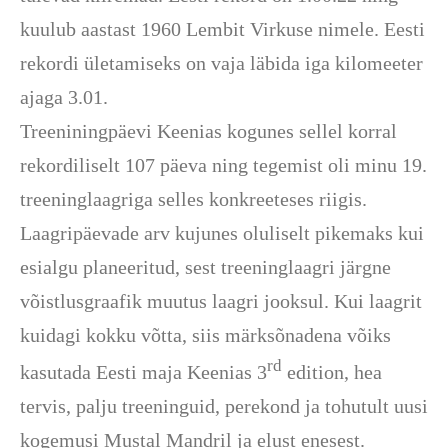
kuulub aastast 1960 Lembit Virkuse nimele. Eesti
rekordi ületamiseks on vaja läbida iga kilomeeter
ajaga 3.01.
Treeniningpäevi Keenias kogunes sellel korral
rekordiliselt 107 päeva ning tegemist oli minu 19.
treeninglaagriga selles konkreeteses riigis.
Laagripäevade arv kujunes oluliselt pikemaks kui
esialgu planeeritud, sest treeninglaagri järgne
võistlusgraafik muutus laagri jooksul. Kui laagrit
kuidagi kokku võtta, siis märksõnadena võiks
rd
kasutada Eesti maja Keenias 3
edition, hea
tervis, palju treeninguid, perekond ja tohutult uusi
kogemusi Mustal Mandril ja elust enesest.