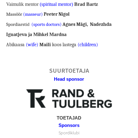
Vaimulik mentor
(spiritual mentor)
Brad Bartz
Massöör
(masseur)
Peeter Nigol
Nadezhda
Spordiarst
id
(sports doctors)
Agnes Mägi
,
Ignatjeva
ja Mihkel Mardna
Abikaasa
(wife)
Maili
koos lastega
(children)
SUURTOETAJA
Head sponsor
TOETAJAD
Sponsors
Spordiklubi