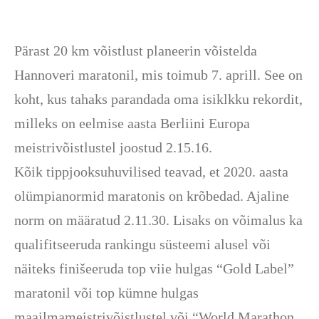
Pärast 20 km võistlust planeerin võistelda
Hannoveri maratonil, mis toimub 7. aprill. See on
koht, kus tahaks parandada oma isiklkku rekordit,
milleks on eelmise aasta Berliini Europa
meistrivõistlustel joostud 2.15.16.
Kõik tippjooksuhuvilised teavad, et 2020. aasta
olümpianormid maratonis on krõbedad. Ajaline
norm on määratud 2.11.30. Lisaks on võimalus ka
qualifitseeruda rankingu süsteemi alusel või
näiteks finišeeruda top viie hulgas “Gold Label”
maratonil või top kümne hulgas
maailmameistrivõistlustel või “World Marathon