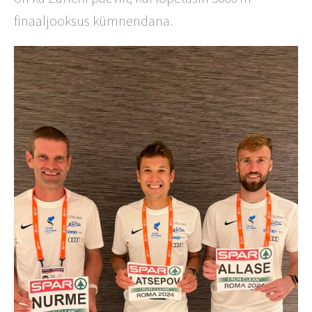
finaaljooksus kümnendana.