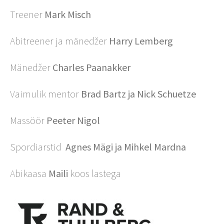
Treener
Mark Misch
Abitreener ja mänedžer
Harry Lemberg
Mänedžer
Charles Paanakker
Vaimulik mentor
Brad Bartz ja Nick Schuetze
Massöör
Peeter Nigol
Spordiarstid
Agnes Mägi
ja Mihkel Mardna
Abikaasa
Maili
koos lastega