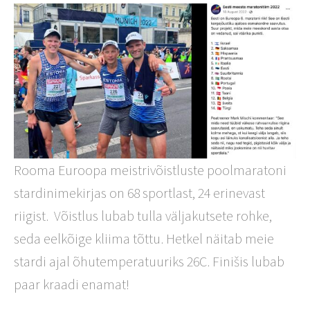
Rooma Euroopa meistrivõistluste poolmaratoni
stardinimekirjas on 68 sportlast, 24 erinevast
riigist. Võistlus lubab tulla väljakutsete rohke,
seda eelkõige kliima tõttu. Hetkel näitab meie
stardi ajal õhutemperatuuriks 26C. Finišis lubab
paar kraadi enamat!