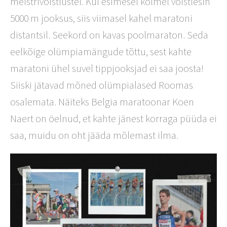
meistrivõistlustel. Kui esimesel kolmel võistlesin
5000 m jooksus, siis viimasel kahel maratoni
distantsil. Seekord on kavas poolmaraton. Seda
eelkõige olümpiamängude tõttu, sest kahte
maratoni ühel suvel tippjooksjad ei saa joosta!
Siiski jätavad mõned olümpialased Roomas
osalemata. Näiteks Belgia maratoonar Koen
Naert on öelnud, et kahte jänest korraga püüda ei
saa, muidu on oht jääda mõlemast ilma.