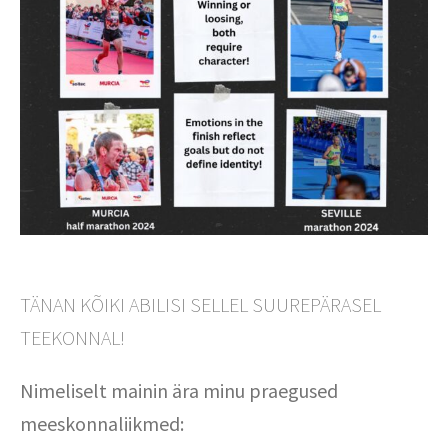
TÄNAN KÕIKI ABILISI SELLEL SUUREPÄRASEL
TEEKONNAL!
Nimeliselt mainin ära minu praegused
meeskonnaliikmed: