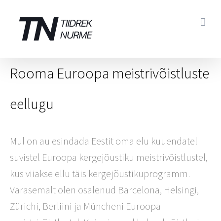
Skip
to
content
Rooma Euroopa meistrivõistluste
eellugu
Mul on au esindada Eestit oma elu kuuendatel
suvistel Euroopa kergejõustiku meistrivõistlustel,
kus viiakse ellu täis kergejõustikuprogramm.
Varasemalt olen osalenud Barcelona, Helsingi,
Zürichi, Berliini ja Müncheni Euroopa