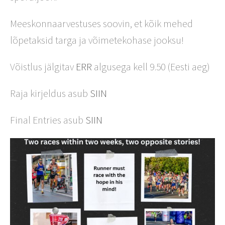
Meeskonnaarvestuses soovin, et kõik mehed
lõpetaksid targa ja võimetekohase jooksu!
Võistlus jälgitav
ERR
algusega kell 9.50 (Eesti aeg)
Raja kirjeldus asub
SIIN
Final Entries asub
SIIN