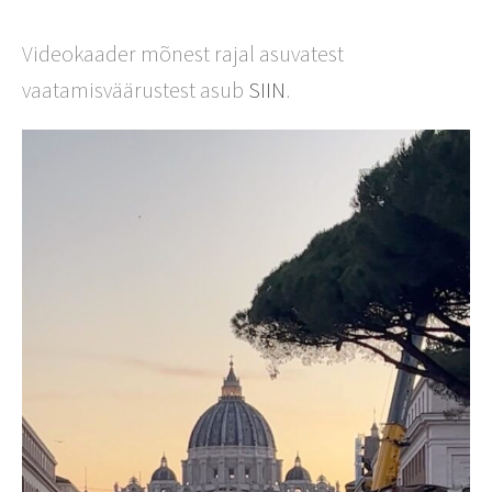
Videokaader mõnest rajal asuvatest
vaatamisväärustest asub
SIIN
.