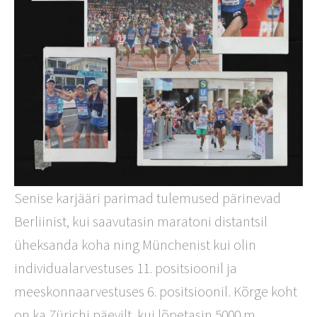
Senise karjääri parimad tulemused pärinevad
Berliinist, kui saavutasin maratoni distantsil
üheksanda koha ning Münchenist kui olin
individualarvestuses 11. positsioonil ja
meeskonnaarvestuses 6. positsioonil. Kõrge koht
on ka Zürichi päevilt, kui lõpetasin 5000 m