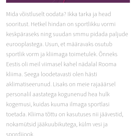
Mida võistluselt oodata? Ikka tarka ja head
sooritust. Hetkel hindan on sportlikku vormi
keskpäraseks ning suudan smmu pidada paljude
eurooplastega. Usun, et määravaks osutub
sportlik vorm ja kliimaga toimetulek. Õnneks
Eestis oli meil viimasel kahel nädalal Rooma
kliima. Seega loodetavasti olen hästi
aklimatiseerunud. Lisaks on meie rajaäärsel
personalil aastatega kogunenud hea hulk
kogemusi, kuidas kuuma ilmaga sportlasi
toetada. Kliima tõttu on kasutuses nii jäävestid,
nokamütsid jääkuubikutega, külm vesi ja
spordijook.