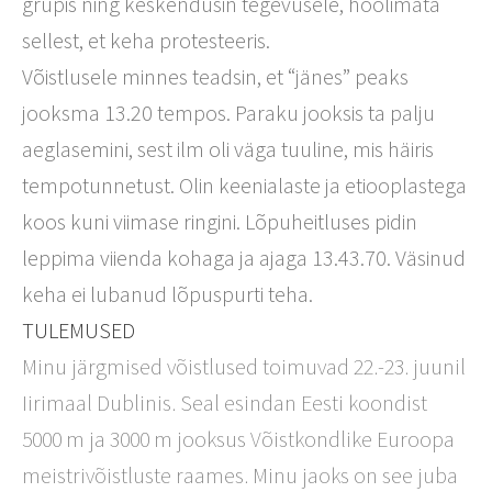
grupis ning keskendusin tegevusele, hoolimata
sellest, et keha protesteeris.
Võistlusele minnes teadsin, et “jänes” peaks
jooksma 13.20 tempos. Paraku jooksis ta palju
aeglasemini, sest ilm oli väga tuuline, mis häiris
tempotunnetust. Olin keenialaste ja etiooplastega
koos kuni viimase ringini. Lõpuheitluses pidin
leppima viienda kohaga ja ajaga 13.43.70. Väsinud
keha ei lubanud lõpuspurti teha.
TULEMUSED
Minu järgmised võistlused toimuvad 22.-23. juunil
Iirimaal Dublinis. Seal esindan Eesti koondist
5000 m ja 3000 m jooksus Võistkondlike Euroopa
meistrivõistluste raames. Minu jaoks on see juba