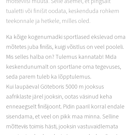
mõtteviisi muuta. Selle asemel, et pingsalt
tualetti või finišit oodata, keskenduda rohkem
teekonnale ja hetkele, milles oled.
Ka kõige kogenumadki sportlased ekslevad oma
mõtetes juba finišis, kuigi võistlus on veel pooleli.
Mis selles halba on? Tulemus kannatab! Mida
keskendunumalt on sportlane oma tegevuses,
seda parem tuleb ka lõpptulemus.
Kui laupäeval Göteboris 5000 m jooksus
aafriklaste järel jooksin, ootas väsinud keha
enneaegselt finišijoont. Pidin paaril korral endale
sisendama, et veel on pikk maa minna. Selline
mõtteviis toimis hästi, jooksin vastuvaidlemata