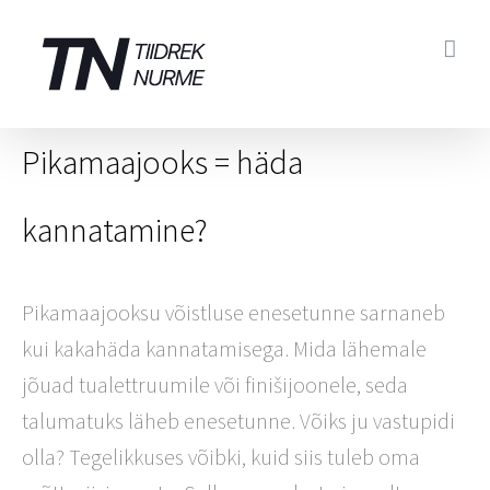
Skip
to
content
Pikamaajooks = häda
kannatamine?
Pikamaajooksu võistluse enesetunne sarnaneb
kui kakahäda kannatamisega. Mida lähemale
jõuad tualettruumile või finišijoonele, seda
talumatuks läheb enesetunne. Võiks ju vastupidi
olla? Tegelikkuses võibki, kuid siis tuleb oma