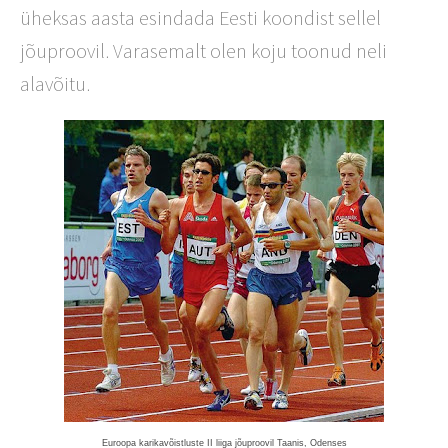
üheksas aasta esindada Eesti koondist sellel
jõuproovil. Varasemalt olen koju toonud neli
alavõitu.
Euroopa karikavõistluste II liiga jõuproovil Taanis, Odenses