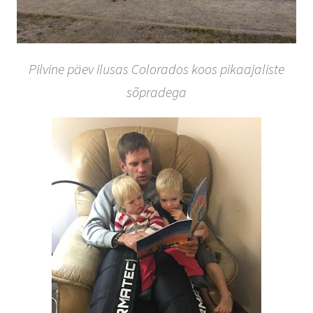
Pilvine päev ilusas Colorados koos pikaajaliste
sõpradega