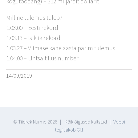
kogutoodang) – 312 miljardit dollarit
Milline tulemus tuleb?
1.03.00 – Eesti rekord
1.03.13 – Isiklik rekord
1.03.27 – Viimase kahe aasta parim tulemus
1.04.00 – Lihtsalt ilus number
14/09/2019
© Tiidrek Nurme
2026 | Kõik õigused kaitstud |
Veebi
tegi Jakob Gill