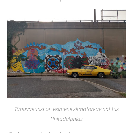
Tänavakunst on esimene silmatorkav nähtus
Philadelphias