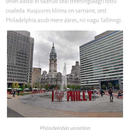
sellel aastal ei saanud seal treeninglaagri tõttu
osaleda. Kusjuures kliima on sarnane, sest
Philadelphia asub mere ääres, nii nagu Tallinngi.
Philadelphia vanalinn