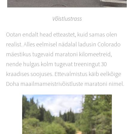
Võistlustrass
Ootan endalt head etteastet, kuid samas olen
realist. Alles eelmisel nädalal ladusin Colorado
mäestikus tugevaid maratoni kilomeetreid,
nende hulgas kolm tugevat treeningut 30
kraadises soojuses. Ettevalmistus käib eelkõige
Doha maailmameistrivõistluste maratoni nimel.