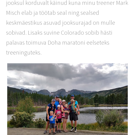
jooksul korduvalt käinud kuna minu treener Mark
Misch elab ja töötab seal ning sealsed
keskmäestikus asuvad jooksurajad on mulle
sobivad. Lisaks suvine Colorado sobib hästi
palavas toimuva Doha maratoni eelseteks
treeninguteks.