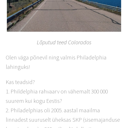
Lõputud teed Colorados
Olen väga põnevil ning valmis Philadelphia
lahinguks!
Kas teadsid?
1. Phildelphia rahvaarv on vähemalt 300 000
suurem kui kogu Eestis?
2. Philadelphias oli 2005. aastal maailma
linnadest suuruselt üheksas SKP (sisemajanduse