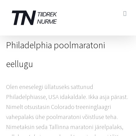
Skip
to
content
Philadelphia poolmaratoni
eellugu
Olen eneselegi üllatuseks sattunud
Philadelphiasse, USA idakaldale. Ikka asja pärast.
Nimelt otsustasin Colorado treeninglaagri
vahepalaks ühe poolmaratoni võistluse teha.
Nimetaksin seda Tallinna maratoni järelpalaks,