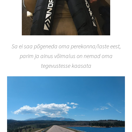
Sa ei saa põgeneda oma perekonna/laste eest,
parim ja ainus võimalus on nemad oma
tegevustesse kaasata