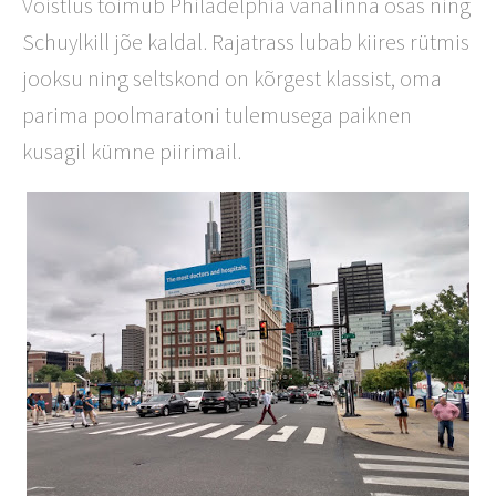
Võistlus toimub Philadelphia vanalinna osas ning
Schuylkill jõe kaldal. Rajatrass lubab kiires rütmis
jooksu ning seltskond on kõrgest klassist, oma
parima poolmaratoni tulemusega paiknen
kusagil kümne piirimail.