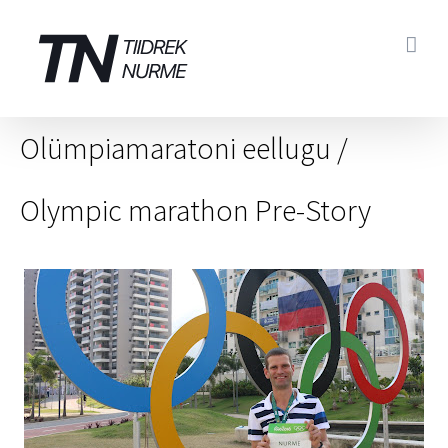
Skip
to
content
Olümpiamaratoni eellugu /
Olympic marathon Pre-Story