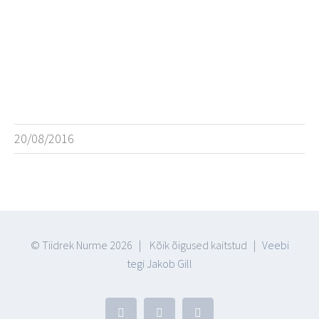
20/08/2016
© Tiidrek Nurme
2026 | Kõik õigused kaitstud |
Veebi
tegi Jakob Gill
Facebook
YouTube
Blogger