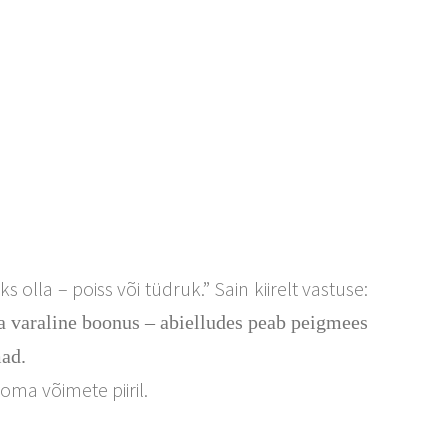
olla – poiss või tüdruk.” Sain kiirelt vastuse:
ka varaline boonus – abielludes peab peigmees
mad.
oma võimete piiril.