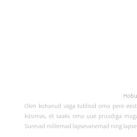
Hobun
Olen kohanud väga tublisid oma pere eest
küsimas, et saaks oma uue pruudiga mugav
Surevad mõlemad lapsevanemad ning lapsed