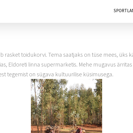
SPORTLA
rasket toidukorvi. Tema saatjaks on tüse mees, üks käsi 
nias, Eldoreti linna supermarketis. Mehe mugavus ärrita
est tegemist on sügava kultuurilise küsimusega.