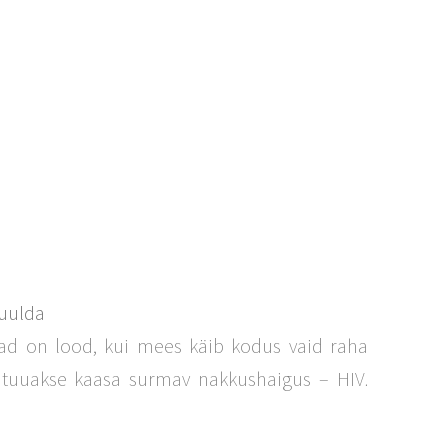
m
kuulda
ad on lood, kui mees käib kodus vaid raha
 tuuakse kaasa surmav nakkushaigus – HIV.