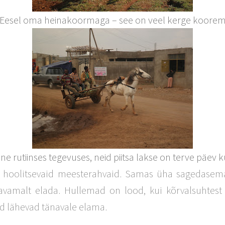
Eesel oma heinakoormaga – see on veel kerge koore
e rutiinses tegevuses, neid piitsa lakse on terve päev 
 hoolitsevaid meesterahvaid. Samas üha sagedasem
amalt elada. Hullemad on lood, kui kõrvalsuhtest
 lähevad tänavale elama.