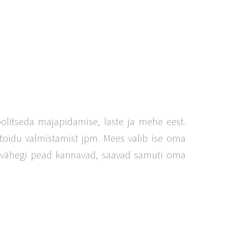
olitseda majapidamise, laste ja mehe eest.
toidu valmistamist jpm. Mees valib ise oma
s vähegi pead kannavad, saavad samuti oma