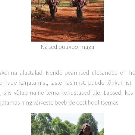
Naised puukoormaga
iskonna alustalad. Nende peamised ülesanded on ho
omade karjatamist, laste kasimist, puude lõhkumist, 
, siis võtab naine tema kohustused üle. Lapsed, ke
jatamas ning väikeste beebide eest hoolitsemas.