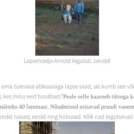
Lapsehoidja Arnold kiigutab Jakobit
 oma tulevase abikaasaga lapse saad, siis kumb see võiks 
, kes minu eest hoolitseb.”
Peale selle kaasneb tütrega 
, näiteks 40 lammast. Nõudmised esitavad pruudi vane
ndid naised, eeslid ning hobused. Kõik nad tegutsevad 