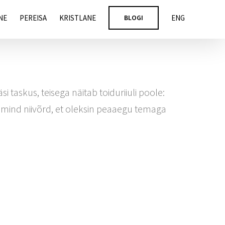
NE
PEREISA
KRISTLANE
BLOGI
ENG
taskus, teisega näitab toiduriiuli poole:
s mind niivõrd, et oleksin peaaegu temaga