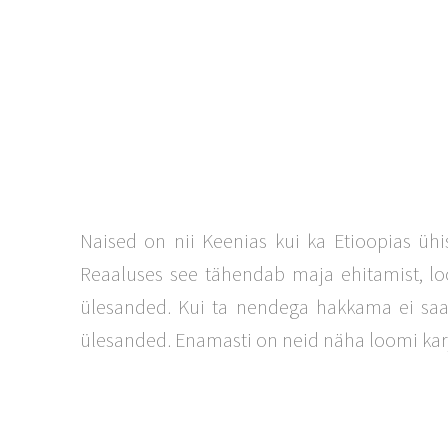
Naised on nii Keenias kui ka Etioopias üh
Reaaluses see tähendab maja ehitamist, lo
ülesanded. Kui ta nendega hakkama ei saa
ülesanded. Enamasti on neid näha loomi kar