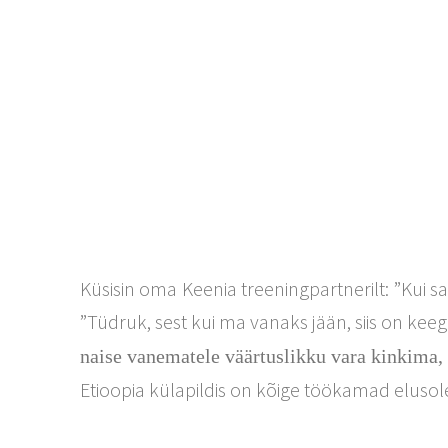
Küsisin oma Keenia treeningpartnerilt: ”Kui sa
”Tüdruk, sest kui ma vanaks jään, siis on keegi
naise vanematele väärtuslikku vara kinkima
Etioopia külapildis on kõige töökamad elusole