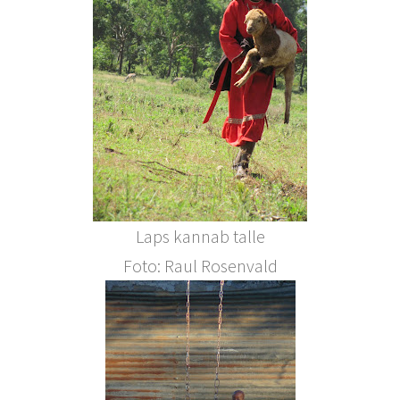
Laps kannab talle
Foto: Raul Rosenvald