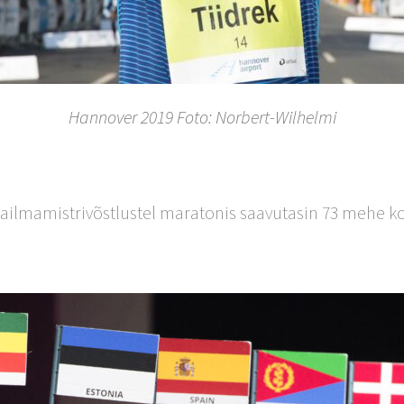
Hannover 2019 Foto: Norbert-Wilhelmi
ilmamistrivõstlustel maratonis saavutasin 73 mehe ko