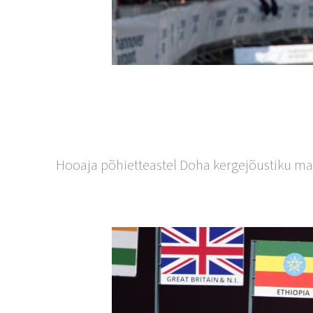
Hooaja põhietteastel Doha kergejõustiku maa