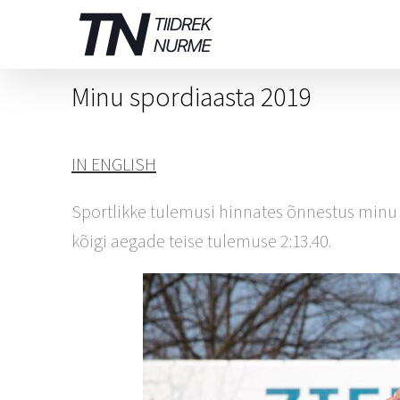
Skip
to
content
Minu spordiaasta 2019
IN ENGLISH
Sportlikke tulemusi hinnates õnnestus minu 2
kõigi aegade teise tulemuse 2:13.40.