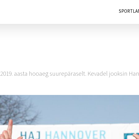
SPORTLA
019. aasta hooaeg suurepäraselt. Kevadel jooksin Hanno