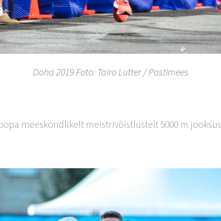
Doha 2019 Foto: Tairo Lutter / Postimees
opa meeskondlikelt meistrivõistlustelt 5000 m jooksus (