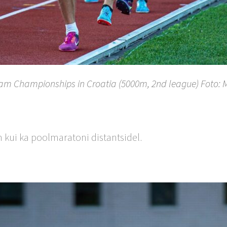
am Championships in Croatia (5000m, 2nd league) Foto
 m kui ka poolmaratoni distantsidel.