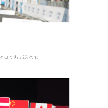
nkurentsis 26. koha.