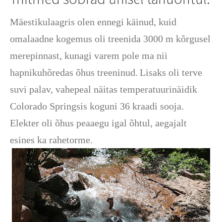
Mäestikulaagris olen ennegi käinud, kuid
omalaadne kogemus oli treenida 3000 m kõrgusel
merepinnast, kunagi varem pole ma nii
hapnikuhõredas õhus treeninud.
Lisaks oli
terve
suvi palav, vahepeal näitas temperatuurinäidik
Colorado Springsis koguni 36 kraadi sooja.
Elekter oli õhus peaaegu igal õhtul, aegajalt
esines ka rahetorme.