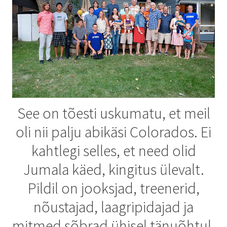
See on tõesti uskumatu, et meil
oli nii palju abikäsi Colorados. Ei
kahtlegi selles, et need olid
Jumala käed, kingitus ülevalt.
Pildil on jooksjad, treenerid,
nõustajad, laagripidajad ja
mitmed sõbrad ühisel tänuõhtul.