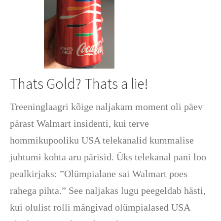
Thats Gold? Thats a lie!
Treeninglaagri kõige naljakam moment oli päev
pärast Walmart insidenti, kui terve
hommikupooliku USA telekanalid kummalise
juhtumi kohta aru pärisid. Üks telekanal pani loo
pealkirjaks: ”Olümpialane sai Walmart poes
rahega pihta.” See naljakas lugu peegeldab hästi,
kui olulist rolli mängivad olümpialased USA