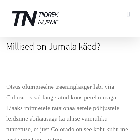
Skip
to
content
Millised on Jumala käed?
Otsus olümpieelne treeninglaager läbi viia
Colorados sai langetatud koos perekonnaga.
Lisaks mitmetele ratsionaalsetele põhjustele
leidsime abikaasaga ka ühise vaimuliku
tunnetuse, et just Colorado on see koht kuhu me
peaksime koos sõitma.