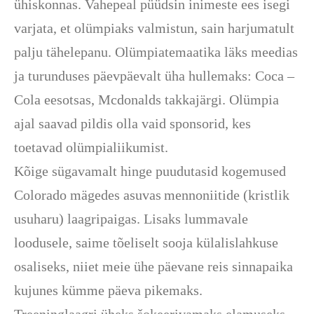
ühiskonnas. Vahepeal püüdsin inimeste ees isegi
varjata, et olümpiaks valmistun, sain harjumatult
palju tähelepanu. Olümpiatemaatika läks meedias
ja turunduses päevpäevalt üha hullemaks: Coca –
Cola eesotsas, Mcdonalds takkajärgi. Olümpia
ajal saavad pildis olla vaid sponsorid, kes
toetavad olümpialiikumist.
Kõige sügavamalt hinge puudutasid kogemused
Colorado mägedes asuvas
mennoniitide (kristlik
usuharu) laagripaigas. Lisaks lummavale
loodusele, saime tõeliselt sooja külalislahkuse
osaliseks, niiet meie ühe päevane reis sinnapaika
kujunes kümme päeva pikemaks.