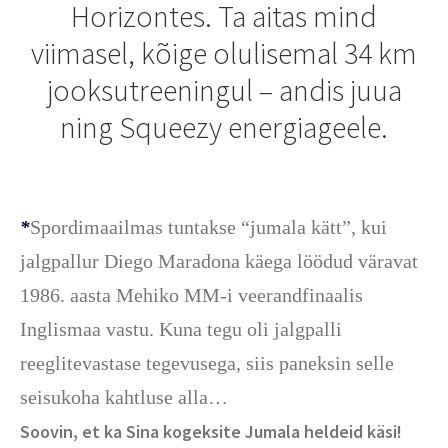
Horizontes. Ta aitas mind
viimasel, kõige olulisemal 34 km
jooksutreeningul – andis juua
ning Squeezy energiageele.
Spordimaailmas tuntakse “jumala kätt”, kui
*
jalgpallur Diego Maradona käega löödud väravat
1986. aasta Mehiko MM-i veerandfinaalis
Inglismaa vastu. Kuna tegu oli jalgpalli
reeglitevastase tegevusega, siis paneksin selle
seisukoha kahtluse alla…
Soovin, et ka Sina kogeksite Jumala heldeid käsi!