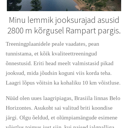
Minu lemmik jooksurajad asusid
2800 m kõrgusel Rampart pargis.
Treeningplaanidele peale vaadates, pean
tunnistama, et kõik kvaliteettreeningud
õnnestusid. Eriti head meelt valmistasid pikad
jooksud, mida jõudsin koguni viis korda teha.
Laagri lõpus võitsin ka kohaliku 10 km võistluse.
Nüüd olen uues laagripiagas, Brasiila linnas Belo
Horizontes. Asukoht sai valitud briti koondise
järgi. Olgu õeldud, et olümpiamängude esimene
võistlus toimus just siin, kui naised jalgpalliga