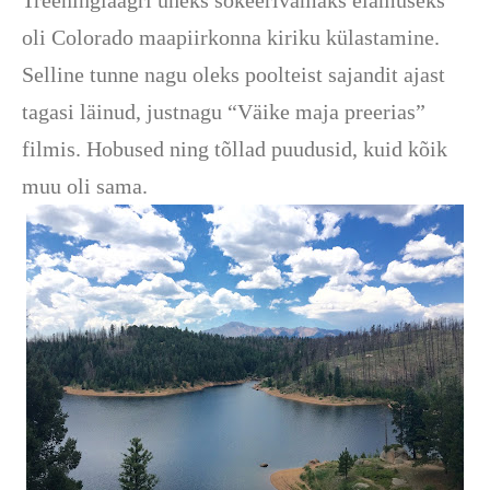
Treeninglaagri üheks šokeerivamaks elamuseks
oli Colorado maapiirkonna kiriku külastamine.
Selline tunne nagu oleks poolteist sajandit ajast
tagasi läinud, justnagu “Väike maja preerias”
filmis. Hobused ning tõllad puudusid, kuid kõik
muu oli sama.