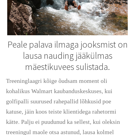
Peale palava ilmaga jooksmist on
lausa nauding jääkülmas
mäestikuvees sulistada.
Treeninglaagri kõige õudsam moment oli
kohalikus Walmart kaubanduskeskuses, kui
golfipalli suurused rahepallid lõhkusid poe
katuse, jäin koos teiste klientidega rahetormi
kätte. Palju ei puudunud ka sellest, kui oleksin
treeningul maole otsa astunud, lausa kolmel