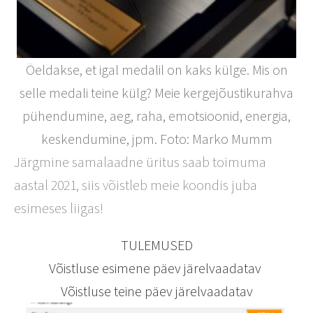
Öeldakse, et igal medalil on kaks külge. Mis on
selle medali teine külg? Meie kergejõustikurahva
pühendumine, aeg, raha, emotsioonid, energia,
keskendumine, jpm. Foto: Marko Mumm
Järgmine samalaadne üritus saab toimuma
aastal 2021, siis võistleb meie koondis juba
esimeses liigas!
TULEMUSED
Võistluse esimene päev järelvaadatav
Võistluse teine päev järelvaadatav