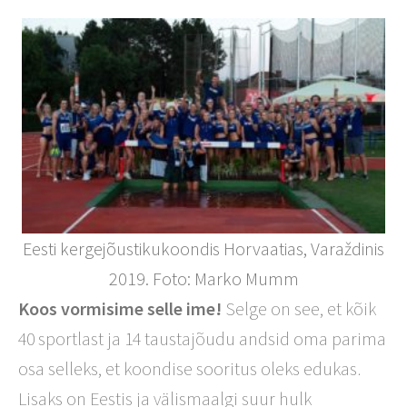
Eesti kergejõustikukoondis Horvaatias, Varaždinis
2019. Foto: Marko Mumm
Koos vormisime selle ime!
Selge on see, et kõik
40 sportlast ja 14 taustajõudu andsid oma parima
osa selleks, et koondise sooritus oleks edukas.
Lisaks on Eestis ja välismaalgi suur hulk