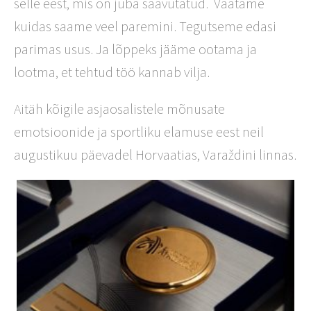
selle eest, mis on juba saavutatud. Vaatame
kuidas saame veel paremini. Tegutseme edasi
parimas usus. Ja lõppeks jääme ootama ja
lootma, et tehtud töö kannab vilja.
Aitäh kõigile asjaosalistele mõnusate
emotsioonide ja sportliku elamuse eest neil
augustikuu päevadel Horvaatias, Varaždini linnas.