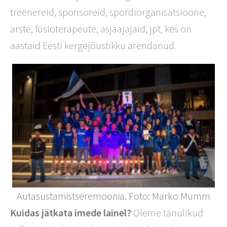
treenereid, sponsoreid, spordiorganisatsioone,
arste, füsioterapeute, asjaajajaid, jpt, kes on
aastaid Eesti kergejõustikku arendanud.
Autasustamistseremoonia. Foto: Marko Mumm
Kuidas jätkata imede lainel?
Oleme tänulikud