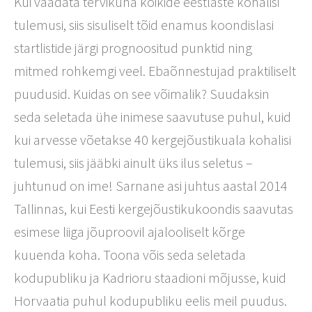
Kui vaadata tervikuna kõikide eestlaste kohalisi
tulemusi, siis sisuliselt tõid enamus koondislasi
startlistide järgi prognoositud punktid ning
mitmed rohkemgi veel. Ebaõnnestujad praktiliselt
puudusid. Kuidas on see võimalik? Suudaksin
seda seletada ühe inimese saavutuse puhul, kuid
kui arvesse võetakse 40 kergejõustikuala kohalisi
tulemusi, siis jääbki ainult üks ilus seletus –
juhtunud on ime! Sarnane asi juhtus aastal 2014
Tallinnas, kui Eesti kergejõustikukoondis saavutas
esimese liiga jõuproovil ajalooliselt kõrge
kuuenda koha. Toona võis seda seletada
kodupubliku ja Kadrioru staadioni mõjusse, kuid
Horvaatia puhul kodupubliku eelis meil puudus.