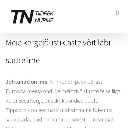
Skip
to
content
Meie kergejõustiklaste võit läbi
suure ime
Juhtunud on ime.
Nii mõtlen päev pärast
Euroopa meeskondlike meistrivõistluste teise liiga
võitu Eesti kergejõustikukoondise poolt.
Tippsordis on eesmärk maksimaalne tulemus
saavutada, kuid harva tuleb soovitud resultaat.