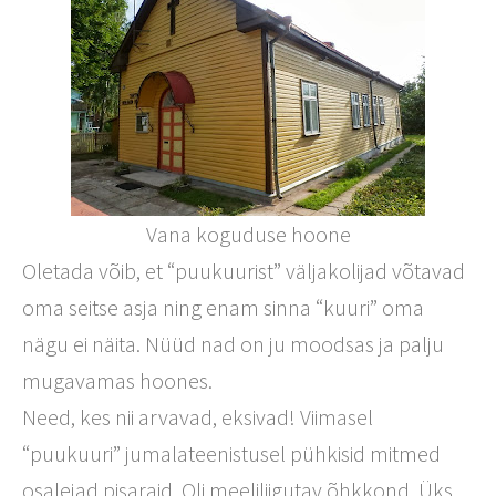
Vana koguduse hoone
Oletada võib, et “puukuurist” väljakolijad võtavad
oma seitse asja ning enam sinna “kuuri” oma
nägu ei näita. Nüüd nad on ju moodsas ja palju
mugavamas hoones.
Need, kes nii arvavad, eksivad! Viimasel
“puukuuri” jumalateenistusel pühkisid mitmed
osalejad pisaraid. Oli meeliliigutav õhkkond. Üks