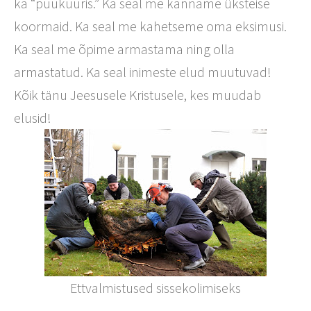
ka “puukuuris.” Ka seal me kanname üksteise
koormaid. Ka seal me kahetseme oma eksimusi.
Ka seal me õpime armastama ning olla
armastatud. Ka seal inimeste elud muutuvad!
Kõik tänu Jeesusele Kristusele, kes muudab
elusid!
Ettvalmistused sissekolimiseks