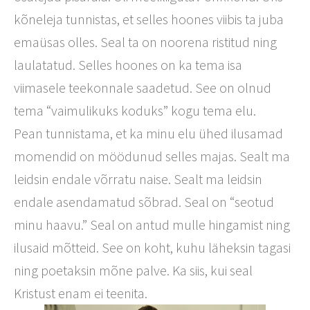
kõneleja tunnistas, et selles hoones viibis ta juba
emaüsas olles. Seal ta on noorena ristitud ning
laulatatud. Selles hoones on ka tema isa
viimasele teekonnale saadetud. See on olnud
tema “vaimulikuks koduks” kogu tema elu.
Pean tunnistama, et ka minu elu ühed ilusamad
momendid on möödunud selles majas. Sealt ma
leidsin endale võrratu naise. Sealt ma leidsin
endale asendamatud sõbrad. Seal on “seotud
minu haavu.” Seal on antud mulle hingamist ning
ilusaid mõtteid. See on koht, kuhu läheksin tagasi
ning poetaksin mõne palve. Ka siis, kui seal
Kristust enam ei teenita.