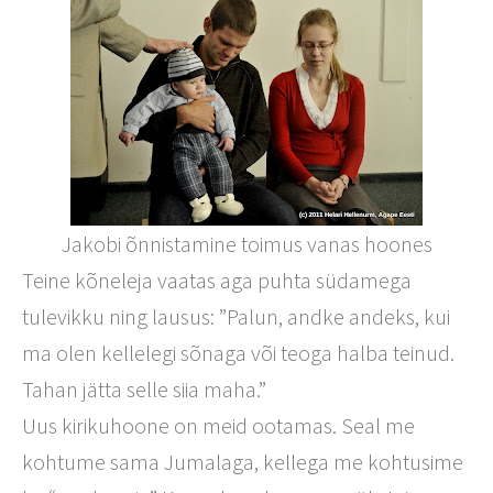
Jakobi õnnistamine toimus vanas hoones
Teine kõneleja vaatas aga puhta südamega
tulevikku ning lausus: ”Palun, andke andeks, kui
ma olen kellelegi sõnaga või teoga halba teinud.
Tahan jätta selle siia maha.”
Uus kirikuhoone on meid ootamas. Seal me
kohtume sama Jumalaga, kellega me kohtusime