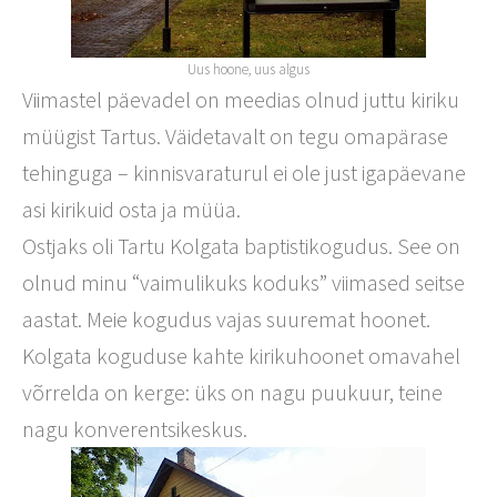
Uus hoone, uus algus
Viimastel päevadel on meedias olnud juttu kiriku
müügist Tartus. Väidetavalt on tegu omapärase
tehinguga – kinnisvaraturul ei ole just igapäevane
asi kirikuid osta ja müüa.
Ostjaks oli Tartu Kolgata baptistikogudus. See on
olnud minu “vaimulikuks koduks” viimased seitse
aastat. Meie kogudus vajas suuremat hoonet.
Kolgata koguduse kahte kirikuhoonet omavahel
võrrelda on kerge: üks on nagu puukuur, teine
nagu konverentsikeskus.