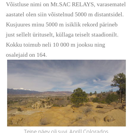
Võistluse nimi on Mt.SAC RELAYS, varasematel
aastatel olen siin võistelnud
5000 m distantsidel.
Kusjuures minu 5000 m isiklik rekord pärineb
just sellelt ürituselt, küllaga teiselt staadionilt.
Kokku toimub neli 10 000 m jooksu ning
osalejaid on 164.
Teine päev oli suvi. Aprill Colorados.