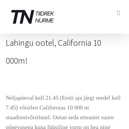
Skip
to
content
Lahingu ootel, California 10
000m!
Neljapäeval kell 21.45 (Eesti aja järgi reedel kell
7.45) võistlen Californias 10 000 m
staadionivõistlusel. Ootan seda etteastet suure
põnevusega kuna füüsiline vorm on hea ning