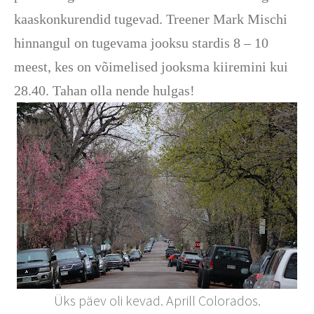
kaaskonkurendid tugevad. Treener Mark Mischi
hinnangul on tugevama jooksu stardis 8 – 10
meest, kes on võimelised jooksma kiiremini kui
28.40. Tahan olla nende hulgas!
Üks päev oli kevad. Aprill Colorados.