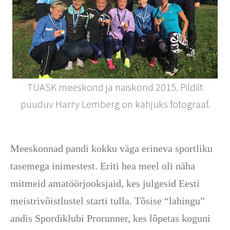
TÜASK meeskond ja naiskond 2015. Pildilt
puuduv Harry Lemberg on kahjuks fotograaf.
Meeskonnad pandi kokku väga erineva sportliku
tasemega inimestest. Eriti hea meel oli näha
mitmeid amatöörjooksjaid, kes julgesid Eesti
meistrivõistlustel starti tulla. Tõsise “lahingu”
andis Spordiklubi Prorunner, kes lõpetas koguni