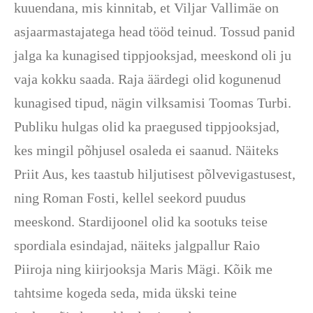
kuuendana, mis kinnitab, et Viljar Vallimäe on
asjaarmastajatega head tööd teinud. Tossud panid
jalga ka kunagised tippjooksjad, meeskond oli ju
vaja kokku saada. Raja äärdegi olid kogunenud
kunagised tipud, nägin vilksamisi Toomas Turbi.
Publiku hulgas olid ka praegused tippjooksjad,
kes mingil põhjusel osaleda ei saanud. Näiteks
Priit Aus, kes taastub hiljutisest põlvevigastusest,
ning Roman Fosti, kellel seekord puudus
meeskond. Stardijoonel olid ka sootuks teise
spordiala esindajad, näiteks jalgpallur Raio
Piiroja ning kiirjooksja Maris Mägi. Kõik me
tahtsime kogeda seda, mida ükski teine