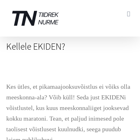
Skip
to
content
Kellele EKIDEN?
Kes ütles, et pikamaajooksuvõistlus ei võiks olla
meeskonna-ala? Võib küll! Seda just EKIDENi
võistlustel, kus kuus meeskonnaliiget jooksevad
kokku maratoni. Tean, et paljud inimesed pole
taolisest võistlusest kuulnudki, seega puudub
laiem publikuhuvi.