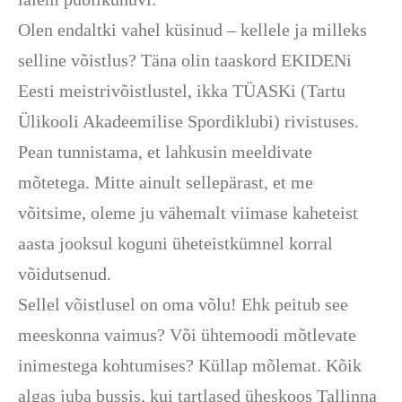
Olen endaltki vahel küsinud – kellele ja milleks
selline võistlus? Täna olin taaskord EKIDENi
Eesti meistrivõistlustel, ikka TÜASKi (Tartu
Ülikooli Akadeemilise Spordiklubi) rivistuses.
Pean tunnistama, et lahkusin meeldivate
mõtetega. Mitte ainult sellepärast, et me
võitsime, oleme ju vähemalt viimase kaheteist
aasta jooksul koguni üheteistkümnel korral
võidutsenud.
Sellel võistlusel on oma võlu! Ehk peitub see
meeskonna vaimus? Või ühtemoodi mõtlevate
inimestega kohtumises? Küllap mõlemat. Kõik
algas juba bussis, kui tartlased üheskoos Tallinna