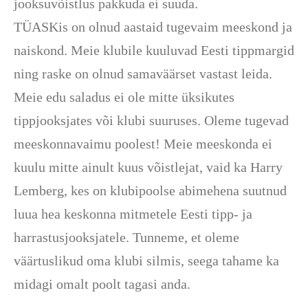
jooksuvõistlus pakkuda ei suuda.
TÜASKis on olnud aastaid tugevaim meeskond ja
naiskond. Meie klubile kuuluvad Eesti tippmargid
ning raske on olnud samaväärset vastast leida.
Meie edu saladus ei ole mitte üksikutes
tippjooksjates või klubi suuruses. Oleme tugevad
meeskonnavaimu poolest! Meie meeskonda ei
kuulu mitte ainult kuus võistlejat, vaid ka Harry
Lemberg, kes on klubipoolse abimehena suutnud
luua hea keskonna mitmetele Eesti tipp- ja
harrastusjooksjatele. Tunneme, et oleme
väärtuslikud oma klubi silmis, seega tahame ka
midagi omalt poolt tagasi anda.