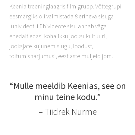
Keenia treeninglaagris filmigrupp. Võttegrupi
eesmärgiks oli valmistada 8 erineva sisuga
lühivideot. Lühivideote sisu annab väga
ehedalt edasi kohalikku jooksukultuuri,
jooksjate kujunemislugu, loodust,
toitumisharjumusi, eestlaste muljeid jpm.
“Mulle meeldib Keenias, see on
minu teine kodu.”
– Tiidrek Nurme