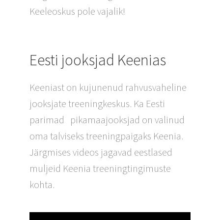
Keeleoskus pole vajalik!
Eesti jooksjad Keenias
Keeniast on kujunenud rahvusvaheline
jooksjate treeningkeskus. Ka Eesti
parimad pikamaajooksjad on valinud
oma talviseks treeningpaigaks Keenia.
Järgmises videos jagavad eestlased
muljeid Keenia treeningtingimuste
kohta.