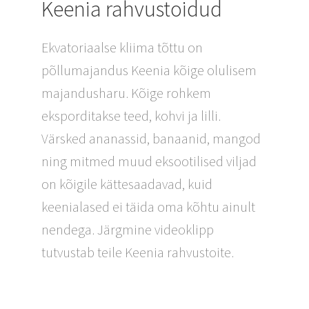
Keenia rahvustoidud
Ekvatoriaalse kliima tõttu on
põllumajandus Keenia kõige olulisem
majandusharu. Kõige rohkem
eksporditakse teed, kohvi ja lilli.
Värsked ananassid, banaanid, mangod
ning mitmed muud eksootilised viljad
on kõigile kättesaadavad, kuid
keenialased ei täida oma kõhtu ainult
nendega. Järgmine videoklipp
tutvustab teile Keenia rahvustoite.