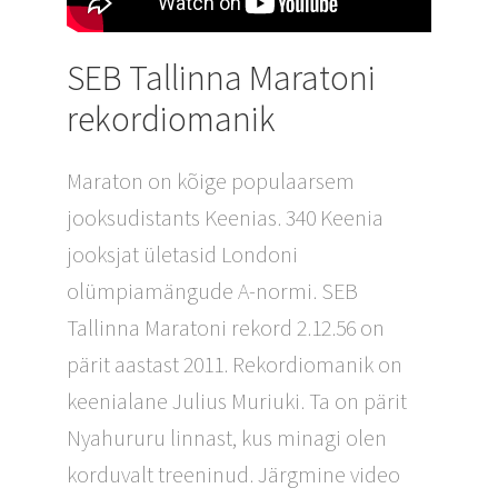
SEB Tallinna Maratoni
rekordiomanik
Maraton on kõige populaarsem
jooksudistants Keenias. 340 Keenia
jooksjat ületasid Londoni
olümpiamängude A-normi. SEB
Tallinna Maratoni rekord 2.12.56 on
pärit aastast 2011. Rekordiomanik on
keenialane Julius Muriuki. Ta on pärit
Nyahururu linnast, kus minagi olen
korduvalt treeninud. Järgmine video