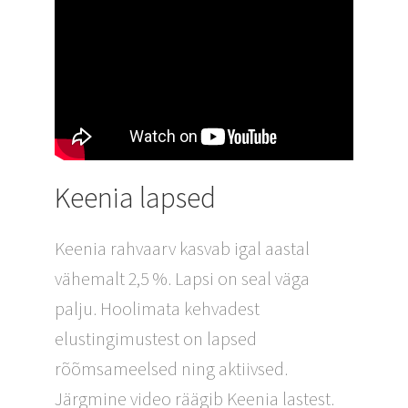
Keenia lapsed
Keenia rahvaarv kasvab igal aastal
vähemalt 2,5 %. Lapsi on seal väga
palju. Hoolimata kehvadest
elustingimustest on lapsed
rõõmsameelsed ning aktiivsed.
Järgmine video räägib Keenia lastest.