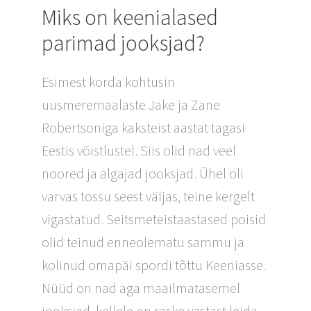
Miks on keenialased
parimad jooksjad?
Esimest korda kohtusin
uusmeremaalaste Jake ja Zane
Robertsoniga kaksteist aastat tagasi
Eestis võistlustel. Siis olid nad veel
noored ja algajad jooksjad. Ühel oli
varvas tossu seest väljas, teine kergelt
vigastatud. Seitsmeteistaastased poisid
olid teinud enneolematu sammu ja
kolinud omapäi spordi tõttu Keeniasse.
Nüüd on nad aga maailmatasemel
jooksjad, kellele on raske vastast leida.