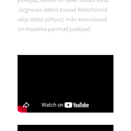
Järgnevas videos toovad Robertsonid
välja seitse põhjust, miks keenialased
on maailma parimad jooksjad.