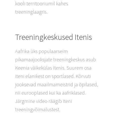
kooli territooriumil kahes
treeninglaagris.
Treeningkeskused Itenis
Aafrika üks populaarseim
pikamaajooksjate treeningkeskus asub
Keenia väikekülas Itenis. Suurem osa
Iteni elanikest on sportlased. Kõrvuti
jooksevad maailmameistrid ja õpilased,
nii eurooplased kui ka aafriklased.
Järgmine video räägib Iteni
treeningvõimalustest.