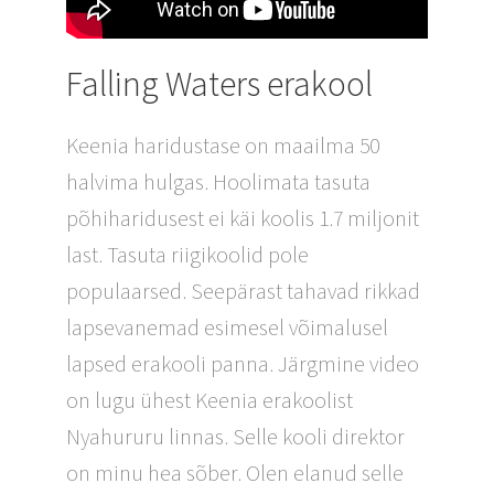
Falling Waters erakool
Keenia haridustase on maailma 50
halvima hulgas. Hoolimata tasuta
põhiharidusest ei käi koolis 1.7 miljonit
last. Tasuta riigikoolid pole
populaarsed. Seepärast tahavad rikkad
lapsevanemad esimesel võimalusel
lapsed erakooli panna. Järgmine video
on lugu ühest Keenia erakoolist
Nyahururu linnas. Selle kooli direktor
on minu hea sõber. Olen elanud selle