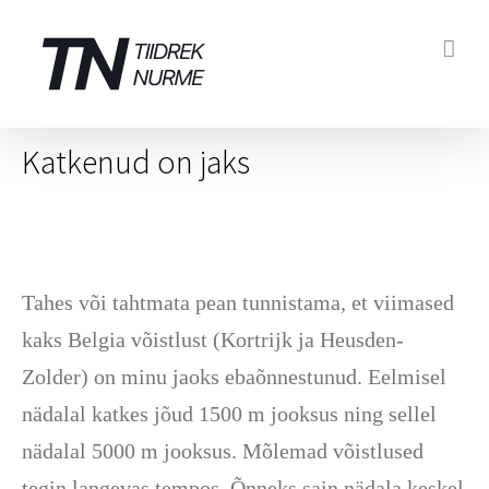
Skip
to
content
Katkenud on jaks
Tahes või tahtmata pean tunnistama, et viimased
kaks Belgia võistlust (Kortrijk ja Heusden-
Zolder) on minu jaoks ebaõnnestunud. Eelmisel
nädalal katkes jõud 1500 m jooksus ning sellel
nädalal 5000 m jooksus. Mõlemad võistlused
tegin langevas tempos. Õnneks sain nädala keskel