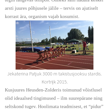
arsti juures põhjusele jälile – tervis on ajutiselt
korrast ära, organism vajab kosumist.
Jekaterina Patjuk 3000 m takistusjooksu stardis.
Kortrijk 2015.
Kusjuures Heusden-Zolderis toimunud võistlusel
olid ideaalsed tingimused – ilm suurepärane ning
seltskond tugev. Hoolimata teadmisest, et “pidur”