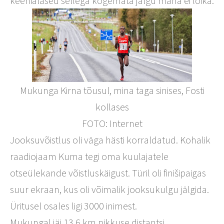
keenialased sellega kogemata jalgu maha ei lõika.
Mukunga Kirna tõusul, mina taga sinises, Fosti
kollases
FOTO: Internet
Jooksuvõistlus oli väga hästi korraldatud. Kohalik
raadiojaam Kuma tegi oma kuulajatele
otseülekande võistluskäigust. Türil oli finišipaigas
suur ekraan, kus oli võimalik jooksukulgu jälgida.
Üritusel osales ligi 3000 inimest.
Mukungal jäi 13,6 km pikkuse distantsi