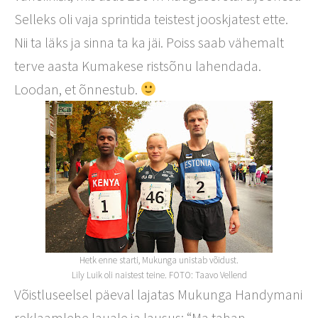
Selleks oli vaja sprintida teistest jooskjatest ette.
Nii ta läks ja sinna ta ka jäi. Poiss saab vähemalt
terve aasta Kumakese ristsõnu lahendada.
Loodan, et õnnestub.
Hetk enne starti, Mukunga unistab võidust.
Lily Luik oli naistest teine. FOTO: Taavo Vellend
Võistluseelsel päeval lajatas Mukunga Handymani
reklaamlehe lauale ja lausus: “Ma tahan