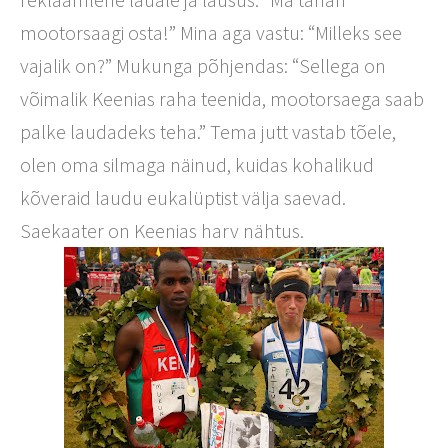
mootorsaagi osta!” Mina aga vastu: “Milleks see
vajalik on?” Mukunga põhjendas: “Sellega on
võimalik Keenias raha teenida, mootorsaega saab
palke laudadeks teha.” Tema jutt vastab tõele,
olen oma silmaga näinud, kuidas kohalikud
kõveraid laudu eukalüptist välja saevad.
Saekaater on Keenias harv nähtus.