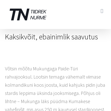
Skip
to
content
Kaksikvõit, ebainimlik saavutus
Võtsin mõõtu Mukungaga Paide-Türi
rahvajooksul. Lootsin temaga vähemalt viimase
kolmandikuni koos joosta, kuid kahjuks pidin juba
stardis leppima üksinda jooksmisega. Põhjus oli
lihtne – Mukunga läks püüdma Kumakese
vahefinišit, mis asus 250 m kaugusel stardijoonest.