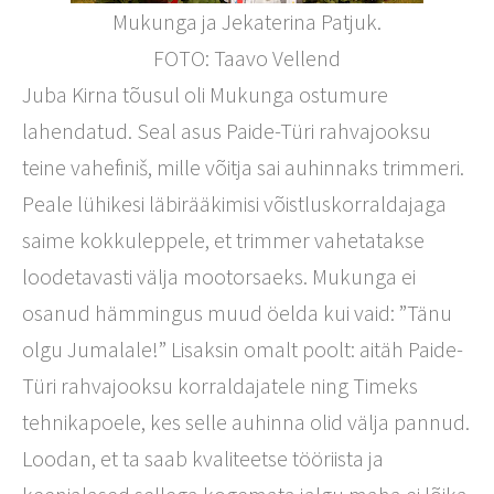
Mukunga ja Jekaterina Patjuk.
FOTO: Taavo Vellend
Juba Kirna tõusul oli Mukunga ostumure
lahendatud. Seal asus Paide-Türi rahvajooksu
teine vahefiniš, mille võitja sai auhinnaks trimmeri.
Peale lühikesi läbirääkimisi võistluskorraldajaga
saime kokkuleppele, et trimmer vahetatakse
loodetavasti välja mootorsaeks. Mukunga ei
osanud hämmingus muud öelda kui vaid: ”Tänu
olgu Jumalale!” Lisaksin omalt poolt: aitäh Paide-
Türi rahvajooksu korraldajatele ning Timeks
tehnikapoele, kes selle auhinna olid välja pannud.
Loodan, et ta saab kvaliteetse tööriista ja