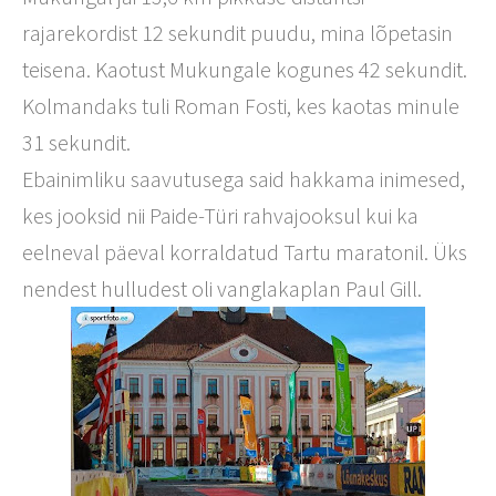
rajarekordist 12 sekundit puudu, mina lõpetasin
teisena. Kaotust Mukungale kogunes 42 sekundit.
Kolmandaks tuli Roman Fosti, kes kaotas minule
31 sekundit.
Ebainimliku saavutusega said hakkama inimesed,
kes jooksid nii Paide-Türi rahvajooksul kui ka
eelneval päeval korraldatud Tartu maratonil. Üks
nendest hulludest oli vanglakaplan Paul Gill.