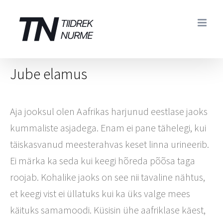
Skip
to
content
Jube elamus
Aja jooksul olen Aafrikas harjunud eestlase jaoks
kummaliste asjadega. Enam ei pane tähelegi, kui
täiskasvanud meesterahvas keset linna urineerib.
Ei märka ka seda kui keegi hõreda põõsa taga
roojab. Kohalike jaoks on see nii tavaline nähtus,
et keegi vist ei üllatuks kui ka üks valge mees
käituks samamoodi. Küsisin ühe aafriklase käest,