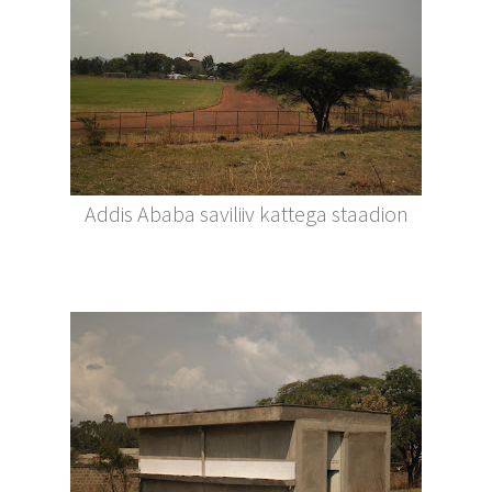
Addis Ababa saviliiv kattega staadion