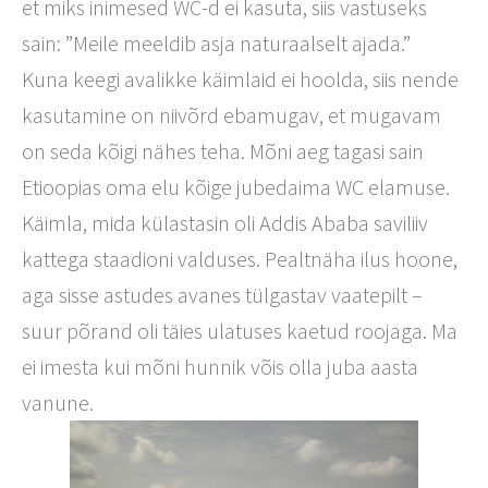
et miks inimesed WC-d ei kasuta, siis vastuseks
sain: ”Meile meeldib asja naturaalselt ajada.”
Kuna keegi avalikke käimlaid ei hoolda, siis nende
kasutamine on niivõrd ebamugav, et mugavam
on seda kõigi nähes teha. Mõni aeg tagasi sain
Etioopias oma elu kõige jubedaima WC elamuse.
Käimla, mida külastasin oli Addis Ababa saviliiv
kattega staadioni valduses. Pealtnäha ilus hoone,
aga sisse astudes avanes tülgastav vaatepilt –
suur põrand oli täies ulatuses kaetud roojaga. Ma
ei imesta kui mõni hunnik võis olla juba aasta
vanune.