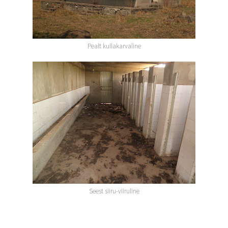
Pealt kullakarvaline
Seest siiru-viiruline