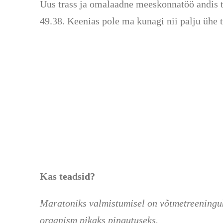
Uus trass ja omalaadne meeskonnatöö andis t
49.38. Keenias pole ma kunagi nii palju ühe 
Kas teadsid?
Maratoniks valmistumisel on võtmetreeninguks
organism pikaks pingutuseks.