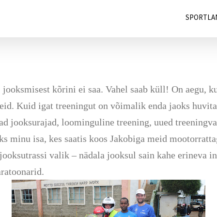
SPORTLA
ooksmisest kõrini ei saa. Vahel saab küll! On aegu, kui
eid. Kuid igat treeningut on võimalik enda jaoks huvit
ad jooksurajad, loominguline treening, uued treeningvah
ks minu isa, kes saatis koos Jakobiga meid mootorrattag
ooksutrassi valik – nädala jooksul sain kahe erineva in
ratoonarid.