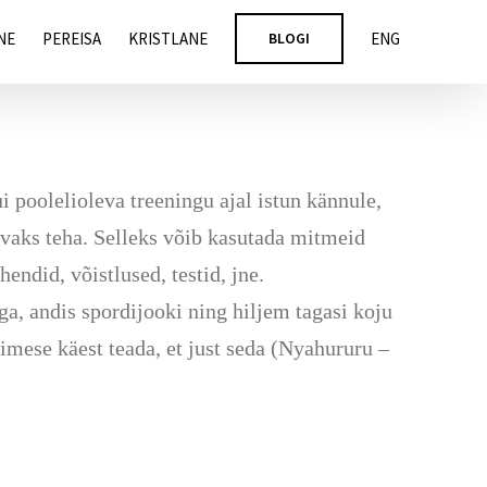
NE
PEREISA
KRISTLANE
BLOGI
ENG
 poolelioleva treeningu ajal istun kännule,
avaks teha. Selleks võib kasutada mitmeid
endid, võistlused, testid, jne.
a, andis spordijooki ning hiljem tagasi koju
imese käest teada, et just seda (Nyahururu –