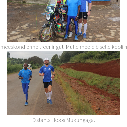
 meeskond enne treeningut. Mulle meeldib selle kooli 
Distantsil koos Mukungaga.