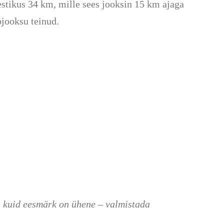
stikus 34 km, mille sees jooksin 15 km ajaga
ojooksu teinud.
a, kuid eesmärk on ühene – valmistada