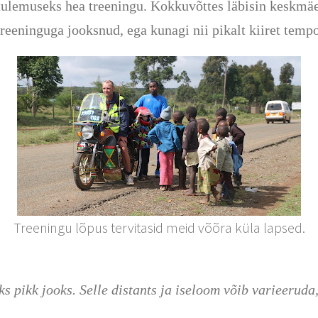
ulemuseks hea treeningu. Kokkuvõttes läbisin keskmäe
treeninguga jooksnud, ega kunagi nii pikalt kiiret temp
Treeningu lõpus tervitasid meid võõra küla lapsed.
 pikk jooks. Selle distants ja iseloom võib varieerud