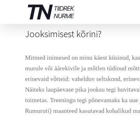
Skip
to
content
Jooksimisest kõrini?
Mitmed inimesed on minu käest küsinud, kas j
murule või äärekivile ja mõtlen tüdinud mõtt
erinevaid võtteid: vahelduv seltskond, erinev
Näiteks laupäevase pika jooksu tegi huvitava
toimetas. Treeningu tegi põnevamaks ka uue j
Rumuruti) maanteed kasutavad kohalikud ma