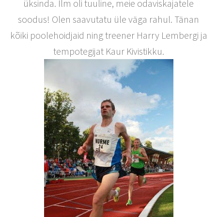
üksinda. Ilm oli tuuline, meie odaviskajatele
soodus! Olen saavutatu üle väga rahul. Tänan
kõiki poolehoidjaid ning treener Harry Lembergi ja
tempotegijat Kaur Kivistikku.