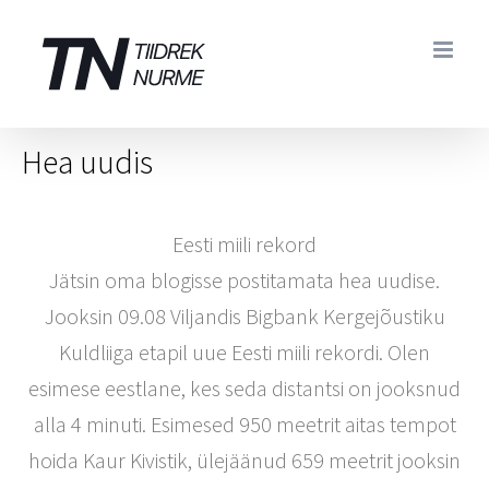
Skip
to
content
Hea uudis
Eesti miili rekord
Jätsin oma blogisse postitamata hea uudise.
Jooksin 09.08 Viljandis Bigbank Kergejõustiku
Kuldliiga etapil uue Eesti miili rekordi. Olen
esimese eestlane, kes seda distantsi on jooksnud
alla 4 minuti. Esimesed 950 meetrit aitas tempot
hoida Kaur Kivistik, ülejäänud 659 meetrit jooksin