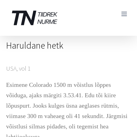
Skip
to
content
Haruldane hetk
USA, vol 1
Esimene Colorado 1500 m võistlus lõppes
võiduga, ajaks märgiti 3.53.41. Edu tõi kiire
lõpuspurt. Jooks kulges üsna aeglases rütmis,
viimase 300 m vaheaeg oli 41 sekundit. Järgmisi
võistlusi silmas pidades, oli tegemist hea
lahtijooksuga.