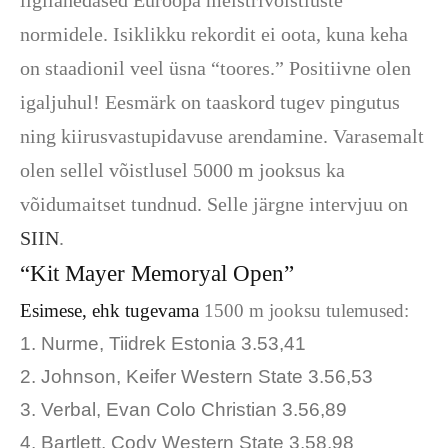
ligilähedased Euroopa meistrivõistluste
normidele. Isiklikku rekordit ei oota, kuna keha
on staadionil veel üsna “toores.” Positiivne olen
igaljuhul! Eesmärk on taaskord tugev pingutus
ning kiirusvastupidavuse arendamine. Varasemalt
olen sellel võistlusel 5000 m jooksus ka
võidumaitset tundnud. Selle järgne intervjuu on
SIIN
.
“Kit Mayer Memoryal Open”
Esimese, ehk tugevama
1500 m jooksu tulemused:
1. Nurme, Tiidrek Estonia 3.53,41
2. Johnson, Keifer Western State 3.56,53
3. Verbal, Evan Colo Christian 3.56,89
4. Bartlett, Cody Western State 3.58,98