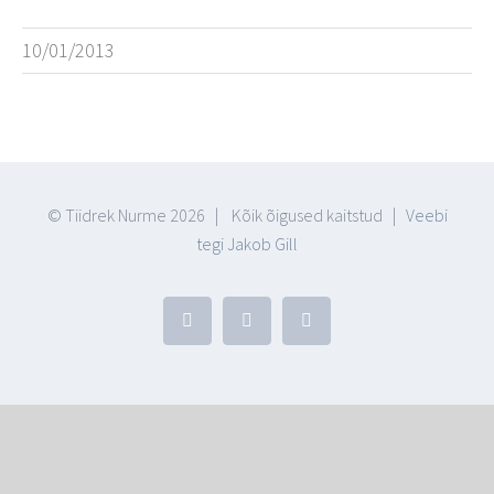
10/01/2013
© Tiidrek Nurme
2026 | Kõik õigused kaitstud |
Veebi
tegi Jakob Gill
Facebook
YouTube
Blogger