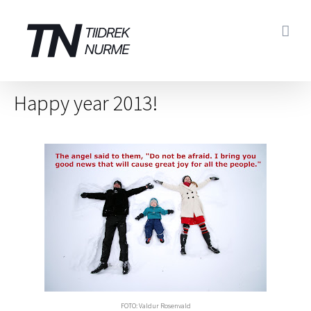
Skip
to
content
Happy year 2013!
FOTO: Valdur Rosenvald