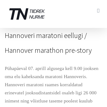
Skip
to
content
Hannoveri maratoni eellugi /
Hannover marathon pre-story
Pühapäeval 07. aprill algusega kell 9.00 jooksen
oma elu kaheksanda maratoni Hannoveris.
Hannoveri maratoni raames korraldatud
erinevatel jooksudistantsidel osaleb ligi 26 000
inimest ning võistluse taseme poolest kuulub