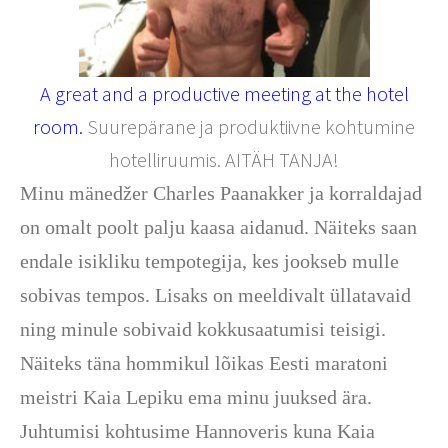
A great and a productive meeting at the hotel
room.
Suurepärane ja produktiivne kohtumine
hotelliruumis. AITÄH TANJA!
Minu mänedžer Charles Paanakker ja korraldajad
on omalt poolt palju kaasa aidanud. Näiteks saan
endale isikliku tempotegija, kes jookseb mulle
sobivas tempos. Lisaks on meeldivalt üllatavaid
ning minule sobivaid kokkusaatumisi teisigi.
Näiteks täna hommikul lõikas Eesti maratoni
meistri Kaia Lepiku ema minu juuksed ära.
Juhtumisi kohtusime Hannoveris kuna Kaia