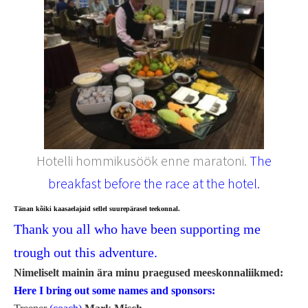
Hotelli hommikusöök enne maratoni.
The
breakfast before the race at the hotel.
Tänan kõiki kaasaelajaid sellel suurepärasel teekonnal.
Thank you all who have been supporting me
trough out this adventure.
Nimeliselt mainin ära minu praegused meeskonnaliikmed:
Here I bring out some names and sponsors: