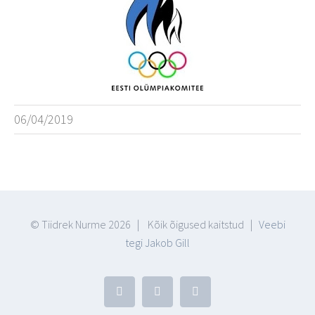
06/04/2019
© Tiidrek Nurme
2026 | Kõik õigused kaitstud |
Veebi
tegi Jakob Gill
Facebook
YouTube
Blogger