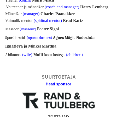
Treener
(coach)
Mark Misch
Abitreener ja mänedžer
(coach and manager)
Harry Lemberg
Mänedžer
(manager)
Charles Paanakker
Vaimulik mentor
(spiritual mentor)
Brad Bartz
Massöör
(masseur)
Peeter Nigol
Nadezhda
Spordiarst
id
(sports doctors)
Agnes Mägi
,
Ignatjeva
ja Mihkel Mardna
Abikaasa
(wife)
Maili
koos lastega
(children)
SUURTOETAJA
Head sponsor