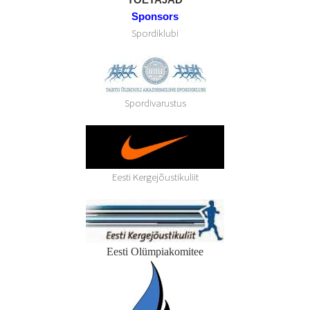
TOETAJAD
Sponsors
Spordiklubi
Spordivarustus
Eesti Kergejõustikuliit
Eesti Olümpiakomitee