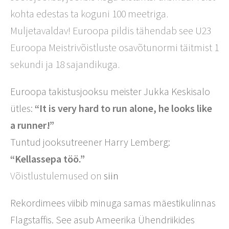
kohta edestas ta koguni 100 meetriga.
Muljetavaldav! Euroopa pildis tähendab see U23
Euroopa Meistrivõistluste osavõtunormi täitmist 1
sekundi ja 18 sajandikuga.
Euroopa takistusjooksu meister Jukka Keskisalo
ütles:
“It is very hard to run alone, he looks like
a runner!”
Tuntud jooksutreener Harry Lemberg:
“Kellassepa töö.”
Võistlustulemused on
siin
Rekordimees viibib minuga samas mäestikulinnas
Flagstaffis. See asub Ameerika Ühendriikides