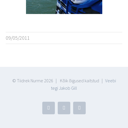
09/05/2011
© Tiidrek Nurme
2026 | Kõik õigused kaitstud |
Veebi
tegi Jakob Gill
Facebook
YouTube
Blogger