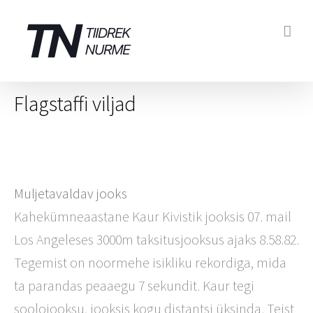
Skip
to
content
Flagstaffi viljad
Muljetavaldav jooks
Kahekümneaastane Kaur Kivistik jooksis 07. mail
Los Angeleses 3000m taksitusjooksus ajaks 8.58.82.
Tegemist on noormehe isikliku rekordiga, mida
ta parandas peaaegu 7 sekundit. Kaur tegi
soolojooksu, jooksis kogu distantsi üksinda. Teist