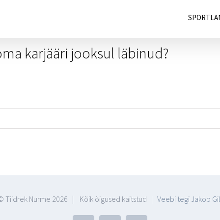
SPORTLA
oma karjääri jooksul läbinud?
© Tiidrek Nurme
2026 | Kõik õigused kaitstud |
Veebi tegi Jakob Gil