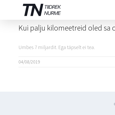
Skip
to
content
Kui palju kilomeetreid oled sa 
Umbes 7 miljardit. Ega täpselt ei tea.
04/08/2019