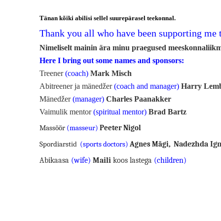
Tänan kõiki abilisi sellel suurepärasel teekonnal.
Thank you all who have been supporting me t
Nimeliselt mainin ära minu praegused meeskonnaliik
Here I bring out some names and sponsors:
Treener
(coach)
Mark Misch
Abitreener ja mänedžer
(coach and manager)
Harry Lem
Mänedžer
(manager)
Charles Paanakker
Vaimulik mentor
(spiritual mentor)
Brad Bartz
Massöör
(masseur)
Peeter Nigol
Nadezhda Ign
Spordiarst
id
(sports doctors)
Agnes Mägi
,
Abikaasa
(wife)
Maili
koos lastega
(children)