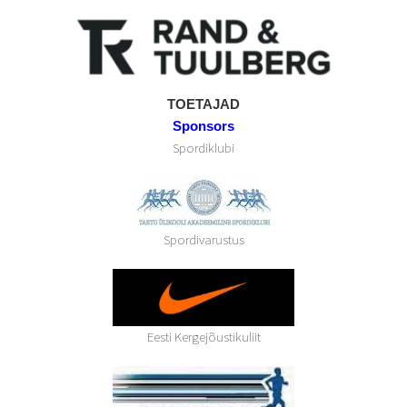
TOETAJAD
Sponsors
Spordiklubi
Spordivarustus
Eesti Kergejõustikuliit