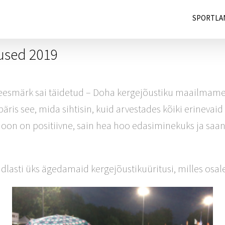
SPORTLA
used 2019
ieesmärk sai täidetud – Doha kergejõustiku maailmamei
ris see, mida sihtisin, kuid arvestades kõiki erinevaid a
ioon on positiivne, sain hea hoo edasiminekuks ja saa
ndlasti üks ägedamaid kergejõustikuüritusi, milles osa