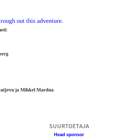
rough out this adventure.
med:
berg
atjeva
ja Mihkel Mardna
SUURTOETAJA
Head sponsor