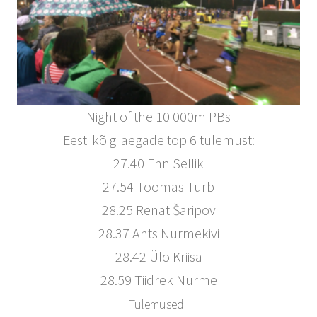
Night of the 10 000m PBs
Eesti kõigi aegade top 6 tulemust:
27.40 Enn Sellik
27.54 Toomas Turb
28.25 Renat Šaripov
28.37 Ants Nurmekivi
28.42 Ülo Kriisa
28.59 Tiidrek Nurme
Tulemused