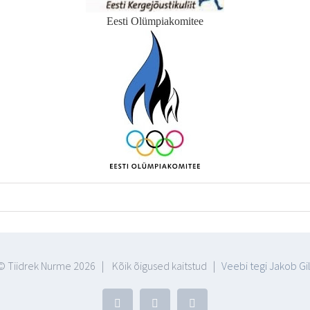
Eesti Olümpiakomitee
© Tiidrek Nurme
2026 | Kõik õigused kaitstud |
Veebi tegi Jakob Gil
Facebook
YouTube
Blogger