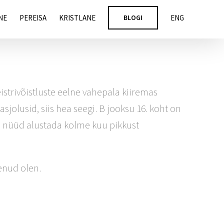
NE
PEREISA
KRISTLANE
BLOGI
ENG
strivõistluste eelne vahepala kiiremas
sjolusid, siis hea seegi. B jooksu 16. koht on
n nüüd alustada kolme kuu pikkust
lenud olen.