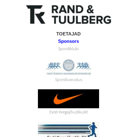
TOETAJAD
Sponsors
Spordiklubi
Spordivarustus
Eesti Kergejõustikuliit