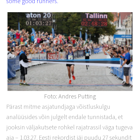
some good runners.
Foto: Andres Putting
Pärast mitme asjatundjaga võistluskulgu
analüüsides võin julgelt endale tunnistada, et
jooksin väljakutsete rohkel rajatrassil väga tugeva
aja – 1.03.27. Eesti rekordist jäi puudu 27 sekundit