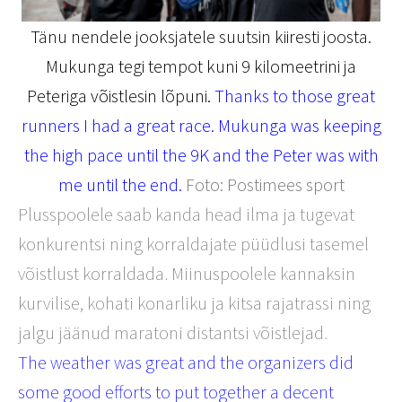
Tänu nendele jooksjatele suutsin kiiresti joosta.
Mukunga tegi tempot kuni 9 kilomeetrini ja
Peteriga võistlesin lõpuni.
Thanks to those great
runners I had a great race. Mukunga was keeping
the high pace until the 9K and the Peter was with
me until the end.
Foto: Postimees sport
Plusspoolele saab kanda head ilma ja tugevat
konkurentsi ning korraldajate püüdlusi tasemel
võistlust korraldada. Miinuspoolele kannaksin
kurvilise, kohati konarliku ja kitsa rajatrassi ning
jalgu jäänud maratoni distantsi võistlejad.
The weather was great and the organizers did
some good efforts to put together a decent