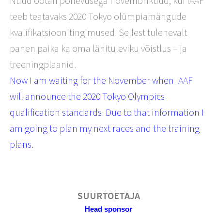
Nüüd ootan põnevusega novembrikuud, kui IAAF
teeb teatavaks 2020 Tokyo olümpiamängude
kvalifikatsioonitingimused. Sellest tulenevalt
panen paika ka oma lähituleviku võistlus – ja
treeningplaanid.
Now I am waiting for the November when IAAF
will announce the 2020 Tokyo Olympics
qualification standards. Due to that information I
am going to plan my next races and the training
plans.
SUURTOETAJA
Head sponsor