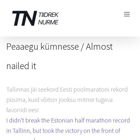
Skip
to
content
Peaaegu kümnesse / Almost
nailed it
Tallinnas jäi seekord Eesti poolmaratoni rekord
püsima, kuid võitsin jooksu mitme tugeva
favoriidi ees!
I didn’t break the Estonian half marathon record
in Tallinn, but took the victory on the front of