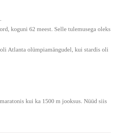
.
ord, koguni 62 meest. Selle tulemusega oleks
oli
Atlanta
olümpiamä
ngudel, kui stardis oli
maratonis kui ka 1500 m jooksus. Nüüd siis