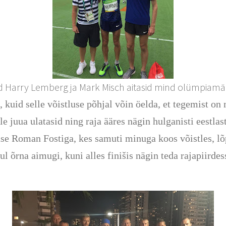
d Harry Lemberg ja Mark Misch aitasid mind olümpiam
 kuid selle võistluse põhjal võin öelda, et tegemist o
 juua ulatasid ning raja ääres nägin hulganisti eestlast
se Roman Fostiga, kes samuti minuga koos võistles, lõ
 õrna aimugi, kuni alles finišis nägin teda rajapiirde