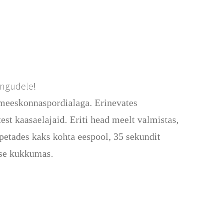
ängudele!
n meeskonnaspordialaga. Erinevates
est kaasaelajaid. Eriti head meelt valmistas,
petades kaks kohta eespool, 35 sekundit
sse kukkumas.