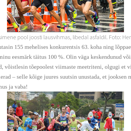
esimene pool joosti lausvihmas, libedal asfaldil. Foto: He
utasin 155 mehelises konkurentsis 63. koha ning lõppaeg
t minu eesmärk täitus 100 %. Olin väga keskendunud võis
 võistlesin tõepoolest viimaste meetriteni, olgugi et vi
erad – selle kõige juures suutsin unustada, et jooksen
mus ja vaba!