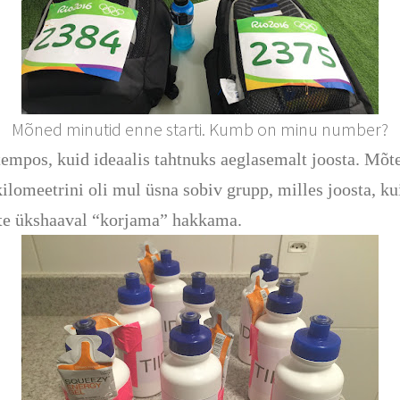
Mõned minutid enne starti. Kumb on minu number?
mpos, kuid ideaalis tahtnuks aeglasemalt joosta. Mõte o
 kilomeetrini oli mul üsna sobiv grupp, milles joosta, 
nte ükshaaval “korjama” hakkama.