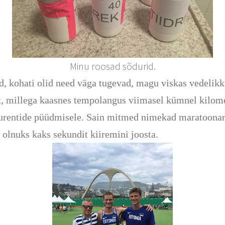
Minu roosad sõdurid.
, kohati olid need väga tugevad, magu viskas vedelikku
at, millega kaasnes tempolangus viimasel kümnel kilome
urentide püüdmisele. Sain mitmed nimekad maratoonarid
 olnuks kaks sekundit kiiremini joosta.