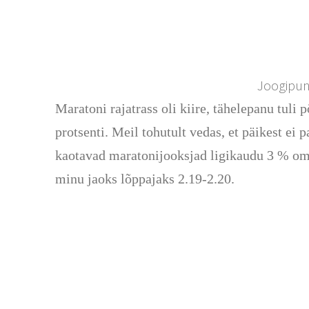
Joogipunk
Maratoni rajatrass oli kiire, tähelepanu tuli
protsenti. Meil tohutult vedas, et päikest ei
kaotavad maratonijooksjad ligikaudu 3 % oma 
minu jaoks lõppajaks 2.19-2.20.