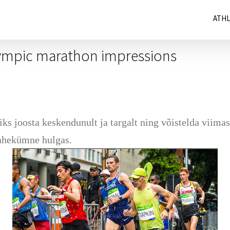
ATH
ympic marathon impressions
joosta keskendunult ja targalt ning võistelda viimast
kahekümne hulgas.