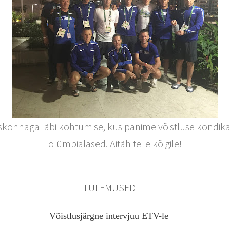
onnaga läbi kohtumise, kus panime võistluse kondikava p
olümpialased. Aitäh teile kõigile!
TULEMUSED
Võistlusjärgne intervjuu ETV-le