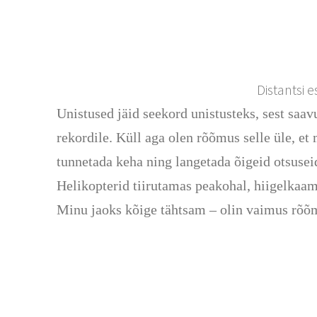
Distantsi 
Unistused jäid seekord unistusteks, sest saav
rekordile. Küll aga olen rõõmus selle üle, e
tunnetada keha ning langetada õigeid otsuseid,
Helikopterid tiirutamas peakohal, hiigelkaam
Minu jaoks kõige tähtsam – olin vaimus rõõ