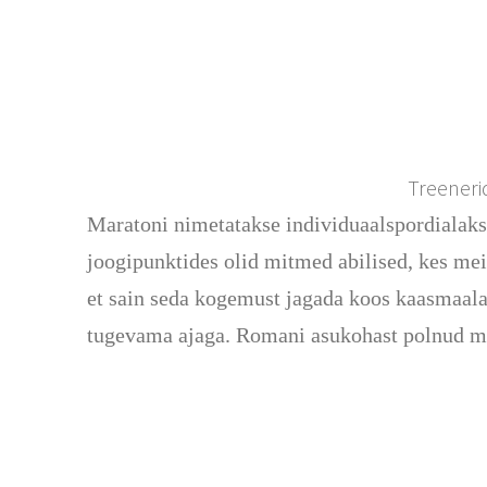
Treeneri
Maratoni nimetatakse individuaalspordialaks,
joogipunktides olid mitmed abilised, kes meile
et sain seda kogemust jagada koos kaasmaala
tugevama ajaga. Romani asukohast polnud mul