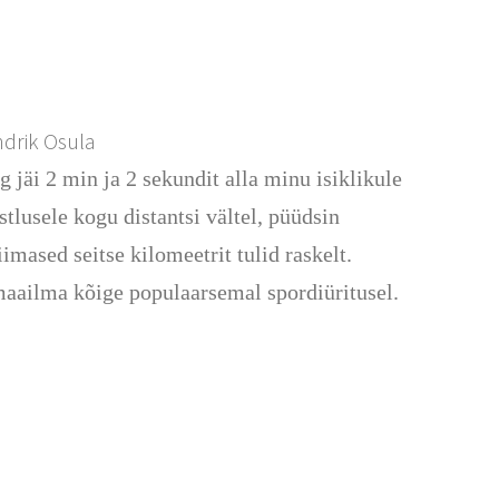
ndrik Osula
 jäi 2 min ja 2 sekundit alla minu isiklikule
tlusele kogu distantsi vältel, püüdsin
imased seitse kilomeetrit tulid raskelt.
 maailma kõige populaarsemal spordiüritusel.