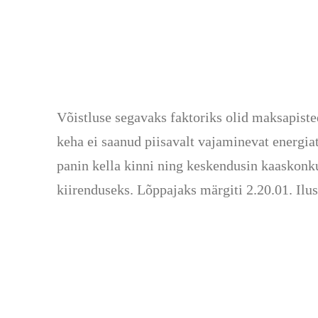
Võistluse segavaks faktoriks olid maksapisted
keha ei saanud piisavalt vajaminevat energi
panin kella kinni ning keskendusin kaaskonk
kiirenduseks. Lõppajaks märgiti 2.20.01. Ilus