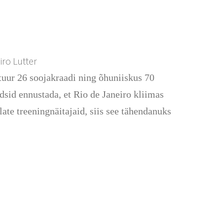
iro Lutter
atuur 26 soojakraadi ning õhuniiskus 70
adsid ennustada, et Rio de Janeiro kliimas
ate treeningnäitajaid, siis see tähendanuks