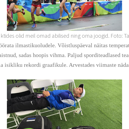
tides olid meil omad abilised ning oma joogid. Foto: Ta
 pöörata ilmastikuoludele. Võistluspäeval näitas temper
 paistnud, sadas hoopis vihma. Paljud sporditeadlased te
isikliku rekordi graafikule. Arvestades viimaste nädal