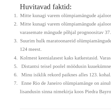
Huvitavad faktid:
1.
Mitte kunagi varem olümpiamängude ajaloos 
2.
Mitte kunagi varem olümpiamängude ajaloos p
varasemate mängude põhjal prognoositav 37.
3.
Suurim hulk maratoonareid olümpiamängude
124 meest.
4.
Kolmest keenialasest kaks katkestasid. Var
5
. Distantsi teisel poolel möödusin kuuekümne
6
. Minu isiklik rekord paiknes alles 123. kohal
7
. Enne Rio de Janeiro olümpiamänge on ainul
lisandusin sinna nimekirja koos Piedra Bayro