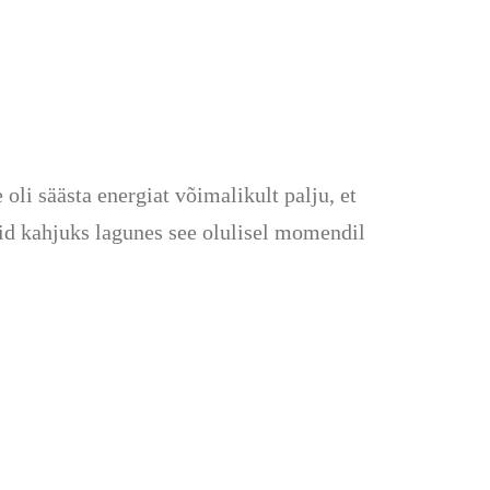
li säästa energiat võimalikult palju, et
kuid kahjuks lagunes see olulisel momendil