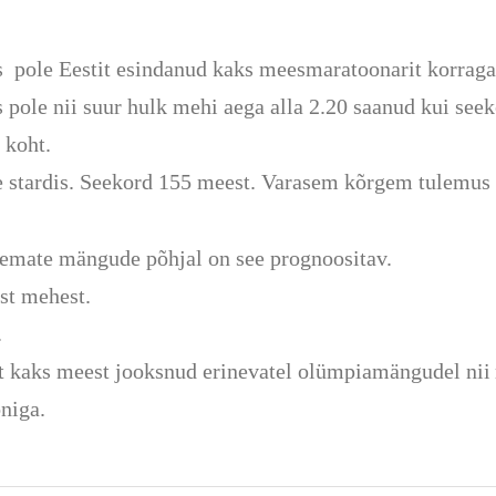
pole Eestit esindanud kaks meesmaratoonarit korraga
ole nii suur hulk mehi aega alla 2.20 saanud kui seek
 koht.
 stardis.
Seekord 155 meest. V
arasem kõrgem tulemus 
asemate mängude põhjal on see prognoositav.
st mehest.
.
t kaks meest jooksnud erinevatel olümpiamängudel nii
niga.