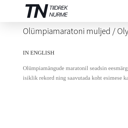
Skip
to
content
Olümpiamaratoni muljed / Ol
IN ENGLISH
Olümpiamängude maratonil seadsin eesmärgiks 
isiklik rekord ning saavutada koht esimese 