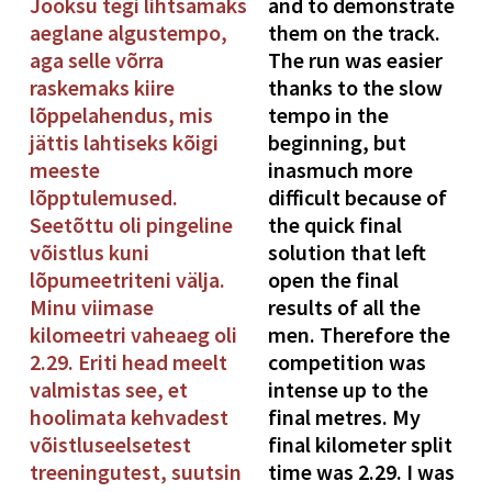
Jooksu tegi lihtsamaks
and to demonstrate
aeglane algustempo,
them on the track.
aga selle võrra
The run was easier
raskemaks kiire
thanks to the slow
lõppelahendus, mis
tempo in the
jättis lahtiseks kõigi
beginning, but
meeste
inasmuch more
lõpptulemused.
difficult because of
Seetõttu oli pingeline
the quick final
võistlus kuni
solution that left
lõpumeetriteni välja.
open the final
Minu viimase
results of all the
kilomeetri vaheaeg oli
men. Therefore the
2.29. Eriti head meelt
competition was
valmistas see, et
intense up to the
hoolimata kehvadest
final metres. My
võistluseelsetest
final kilometer split
treeningutest, suutsin
time was 2.29. I was