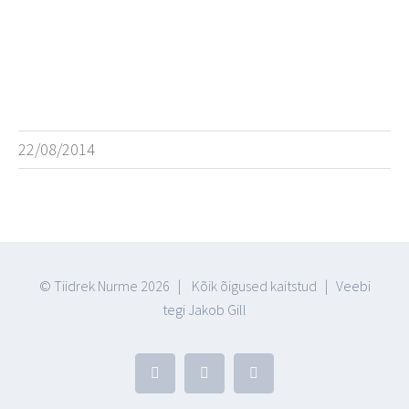
22/08/2014
© Tiidrek Nurme
2026 | Kõik õigused kaitstud |
Veebi
tegi Jakob Gill
Facebook
YouTube
Blogger