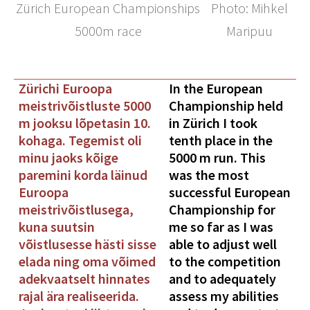
Zürich European Championships
Photo: Mihkel
5000m race
Maripuu
Zürichi Euroopa
In the European
meistrivõistluste 5000
Championship held
m jooksu lõpetasin 10.
in Zürich I took
kohaga. Tegemist oli
tenth place in the
minu jaoks kõige
5000 m run. This
paremini korda läinud
was the most
Euroopa
successful European
meistrivõistlusega,
Championship for
kuna suutsin
me so far as I was
võistlusesse hästi sisse
able to adjust well
elada ning oma võimed
to the competition
adekvaatselt hinnates
and to adequately
rajal ära realiseerida.
assess my abilities