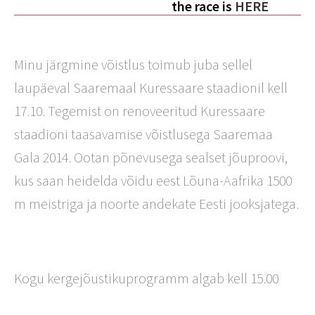
the race is
HERE
Minu järgmine võistlus toimub juba sellel
laupäeval Saaremaal Kuressaare staadionil kell
17.10. Tegemist on renoveeritud Kuressaare
staadioni taasavamise võistlusega Saaremaa
Gala 2014. Ootan põnevusega sealset jõuproovi,
kus saan heidelda võidu eest Lõuna-Aafrika 1500
m meistriga ja noorte andekate Eesti jooksjatega.
Kogu kergejõustikuprogramm algab kell 15.00