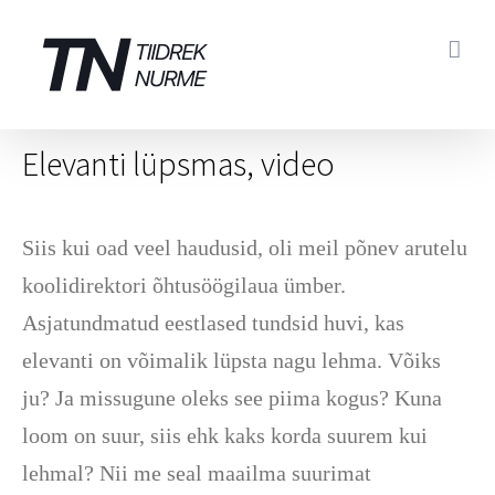
Skip
to
content
Elevanti lüpsmas, video
Siis kui oad veel haudusid, oli meil põnev arutelu
koolidirektori õhtusöögilaua ümber.
Asjatundmatud eestlased tundsid huvi, kas
elevanti on võimalik lüpsta nagu lehma. Võiks
ju? Ja missugune oleks see piima kogus? Kuna
loom on suur, siis ehk kaks korda suurem kui
lehmal? Nii me seal maailma suurimat