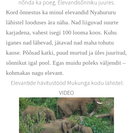
nõnda ka poeg. Elevandisõnniku juures.
Kord õnnestus ka minul elevandid Nyahururu
lähistel looduses ära näha. Nad liiguvad suurte
karjadena, vahest isegi 100 looma koos. Kuhu
iganes nad lähevad, jätavad nad maha tohutu
kaose. Põõsad katki, puud murtud ja üles juuritud,
sõnnikut igal pool. Egas muidu poleks väljendit –
kohmakas nagu elevant.
Elevantide hävitustööd Mukunga kodu lähistel:
VIDEO