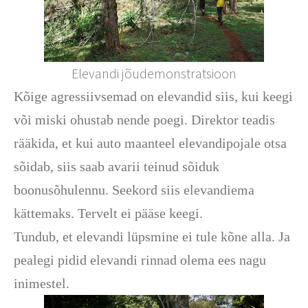
Elevandi jõudemonstratsioon
Kõige agressiivsemad on elevandid siis, kui keegi
või miski ohustab nende poegi. Direktor teadis
rääkida, et kui auto maanteel elevandipojale otsa
sõidab, siis saab avarii teinud sõiduk
boonusõhulennu. Seekord siis elevandiema
kättemaks. Tervelt ei pääse keegi.
Tundub, et elevandi lüpsmine ei tule kõne alla. Ja
pealegi pidid elevandi rinnad olema ees nagu
inimestel.