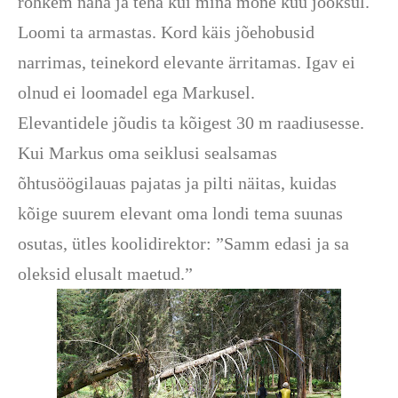
rohkem näha ja teha kui mina mõne kuu jooksul.
Loomi ta armastas. Kord käis jõehobusid
narrimas, teinekord elevante ärritamas. Igav ei
olnud ei loomadel ega Markusel.
Elevantidele jõudis ta kõigest 30 m raadiusesse.
Kui Markus oma seiklusi sealsamas
õhtusöögilauas pajatas ja pilti näitas, kuidas
kõige suurem elevant oma londi tema suunas
osutas, ütles koolidirektor: ”Samm edasi ja sa
oleksid elusalt maetud.”