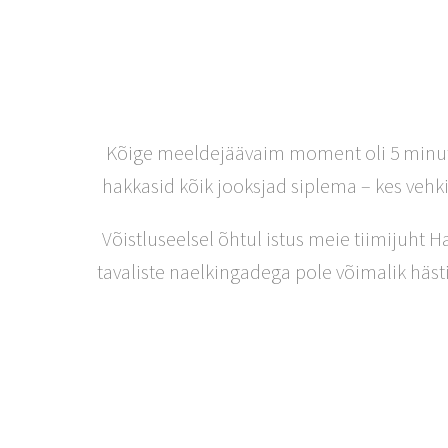
Kõige meeldejäävaim moment oli 5 minutit 
hakkasid kõik jooksjad siplema – kes vehki
Võistluseelsel õhtul istus meie tiimijuht H
tavaliste naelkingadega pole võimalik hästi