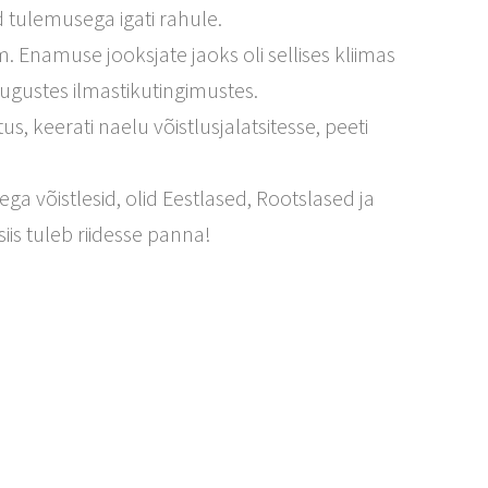
ud tulemusega igati rahule.
. Enamuse jooksjate jaoks oli sellises kliimas
ugustes ilmastikutingimustes.
tus, keerati naelu võistlusjalatsitesse, peeti
ega võistlesid, olid Eestlased, Rootslased ja
s tuleb riidesse panna!