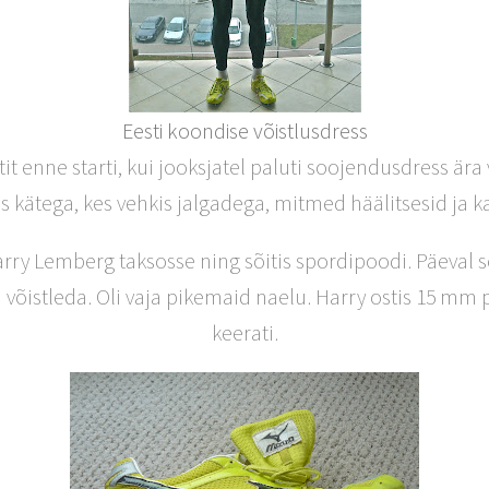
Eesti koondise võistlusdress
enne starti, kui jooksjatel paluti soojendusdress ära 
s kätega, kes vehkis jalgadega, mitmed häälitsesid ja ka
arry Lemberg taksosse ning sõitis spordipoodi. Päeval se
 võistleda. Oli vaja pikemaid naelu. Harry ostis 15 mm
keerati.