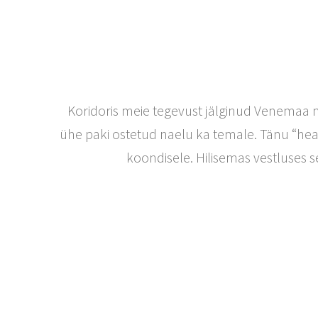
Koridoris meie tegevust jälginud Venemaa na
ühe paki ostetud naelu ka temale. Tänu “hea
koondisele. Hilisemas vestluses 