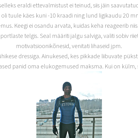
elleks eraldi ettevalmistust ei teinud, siis jäin saavutat
li tuule käes kuni -10 kraadi ning lund ligikaudu 20 mm
s. Keegi ei osandu arvata, kuidas keha reageerib niis
ortlaste telgis. Seal määriti jalgu salviga, valiti sobiv riie
motivatsioonikõnesid, venitati lihaseid jpm.
lühikese dressiga. Ainukesed, kes pikkade liibuvate pükst
ed panid oma elukogemused maksma. Kui on külm, sii