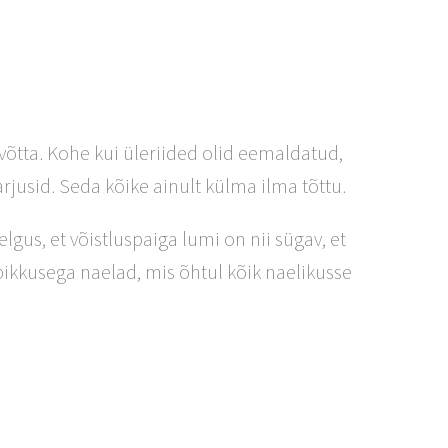
võtta. Kohe kui üleriided olid eemaldatud,
rjusid. Seda kõike ainult külma ilma tõttu.
lgus, et võistluspaiga lumi on nii sügav, et
 pikkusega naelad, mis õhtul kõik naelikusse