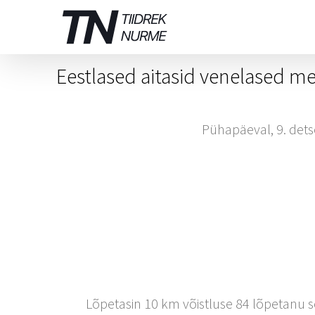
Skip
to
content
Eestlased aitasid venelased me
Pühapäeval, 9. dets
Lõpetasin 10 km võistluse 84 lõpetanu sea