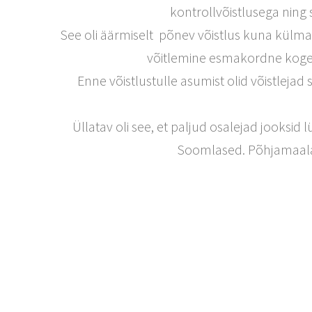
kontrollvõistlusega ning s
See oli äärmiselt põnev võistlus kuna külma o
võitlemine esmakordne kogemu
Enne võistlustulle asumist olid võistlejad sp
Üllatav oli see, et paljud osalejad jooksid 
Soomlased. Põhjamaalas