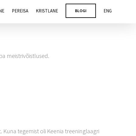
NE
PEREISA
KRISTLANE
BLOGI
ENG
a meistrivõistlused.
t. Kuna tegemist oli Keenia treeninglaagri