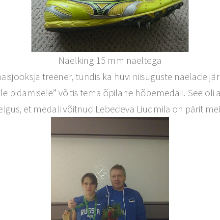
Naelking 15 mm naeltega
isjooksja treener, tundis ka huvi niisuguste naelade jär
le pidamisele” võitis tema õpilane hõbemedali. See ol
selgus, et medali võitnud Lebedeva Liudmila on pärit me