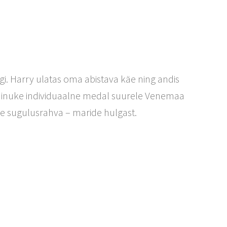
gi. Harry ulatas oma abistava käe ning andis
i ainuke individuaalne medal suurele Venemaa
ie sugulusrahva – maride hulgast.