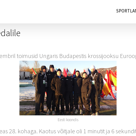
SPORTLA
dalile
embril toimusid Ungaris Budapestis krossijooksu Euroop
Eesti koondis
s 28. kohaga. Kaotus võitjale oli 1 minutit ja 6 sekundi