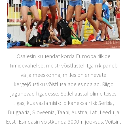
Osalesin kuuendat korda Euroopa riikide
tiimidevahelisel meistrivõistlustel. Iga riik paneb
välja meeskonna, milles on erinevate
kergejõustiku võistlusalade esindajad. Riigid
jagunevad liigadesse. Sellel aastal olime teises
liigas, kus vastamisi olid kaheksa riiki: Serbia,
Bulgaaria, Sloveenia, Taani, Austria, Läti, Leedu ja
Eesti. Esindasin võistkonda 3000m jooksus. Võitsin.