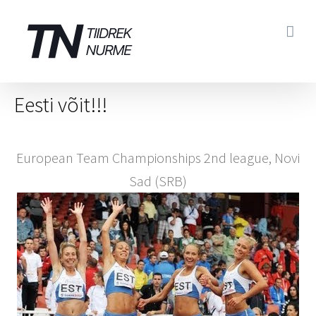
Skip
to
content
Eesti võit!!!
European Team Championships 2nd league, Novi
Sad (SRB)