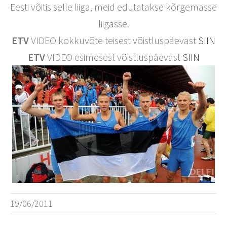
Eesti võitis selle liiga, meid edutatakse kõrgemasse
liigasse.
ETV
VIDEO kokkuvõte teisest võistluspäevast
SIIN
ETV
VIDEO esimesest võistluspäevast
SIIN
19/06/2011