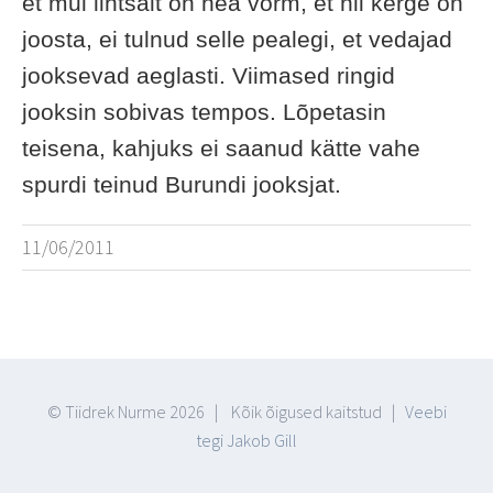
et mul lihtsalt on hea vorm, et nii kerge on
joosta, ei tulnud selle pealegi, et vedajad
jooksevad aeglasti. Viimased ringid
jooksin sobivas tempos. Lõpetasin
teisena, kahjuks ei saanud kätte vahe
spurdi teinud Burundi jooksjat.
11/06/2011
© Tiidrek Nurme
2026 | Kõik õigused kaitstud |
Veebi
tegi Jakob Gill