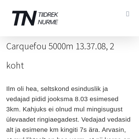
Skip
to
content
Carquefou 5000m 13.37.08, 2
koht
Ilm oli hea, seltskond esinduslik ja
vedajad pidid jooksma 8.03 esimesed
3km. Kahjuks ei olnud mul mingisugust
ülevaadet ringiaegadest. Vedajad vedasid
alt ja esimene km kingiti 7s ära. Arvasin,