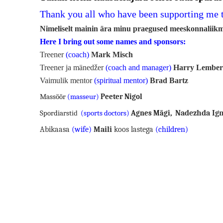
Thank you all who have been supporting me t
Nimeliselt mainin ära minu praegused meeskonnaliik
Here I bring out some names and sponsors:
Treener
(coach)
Mark Misch
Treener ja mänedžer
(coach and manager)
Harry Lember
Vaimulik mentor
(spiritual mentor)
Brad Bartz
Massöör
(masseur)
Peeter Nigol
Nadezhda Ign
Spordiarst
id
(sports doctors)
Agnes Mägi
,
Abikaasa
(wife)
Maili
koos lastega
(children)