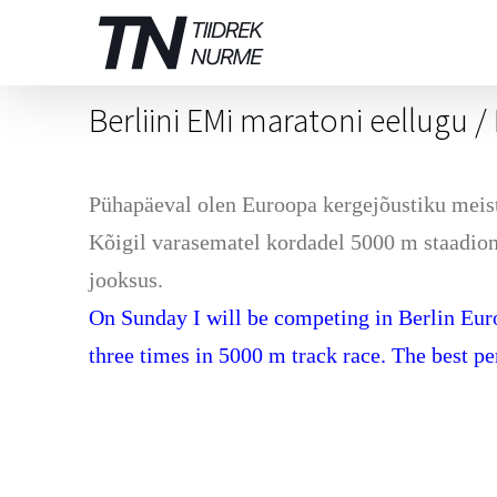
Skip
to
content
Berliini EMi maratoni eellugu 
Pühapäeval olen Euroopa kergejõustiku meistr
Kõigil varasematel kordadel 5000 m staadion
jooksus.
On Sunday I will be competing in Berlin Eur
three times in 5000 m track race. The best p