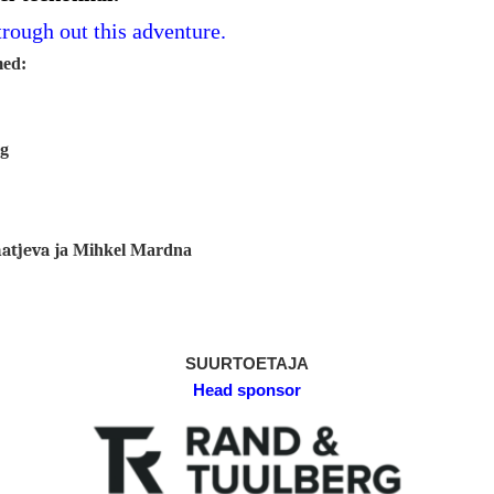
rough out this adventure.
med:
g
atjeva
ja Mihkel Mardna
SUURTOETAJA
Head sponsor