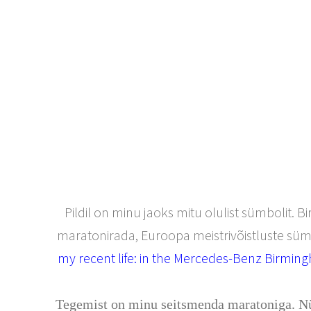
Pildil on minu jaoks mitu olulist sümbolit. 
maratonirada, Euroopa meistrivõistluste süm
my recent life: in the Mercedes-Benz Birmin
Tegemist on minu seitsmenda maratoniga. Nüüd