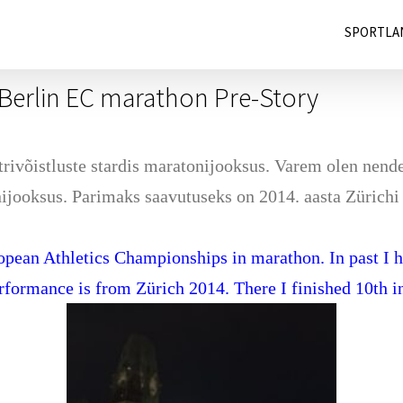
SPORTLA
/ Berlin EC marathon Pre-Story
ivõistluste stardis maratonijooksus. Varem olen nendel 
ijooksus. Parimaks saavutuseks on 2014. aasta Zürichi
opean Athletics Championships in marathon. In past I 
erformance is from Zürich 2014. There I finished 10th i