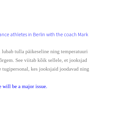
nce athletes in Berlin with the coach Mark
l lubab tulla päikeseline ning temperatuuri
rgem. See viitab kõik sellele, et jooksjad
 tugipersonal, kes jooksjaid joodavad ning
 will be a major issue.