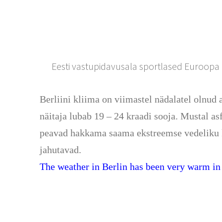
Eesti vastupidavusala sportlased Euroopa m
Berliini kliima on viimastel nädalatel olnud 
näitaja lubab 19 – 24 kraadi sooja. Mustal as
peavad hakkama saama ekstreemse vedeliku ka
jahutavad.
The weather in Berlin has been very warm in 