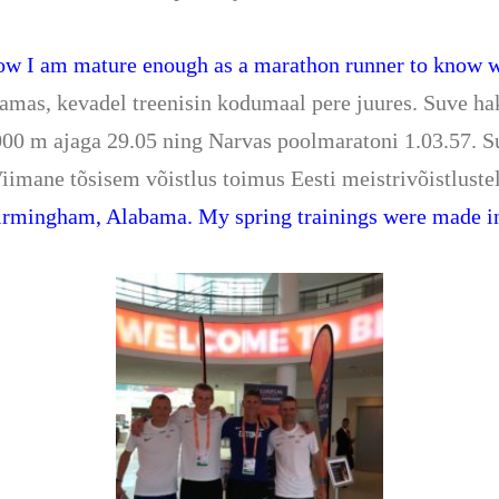
ow I am mature enough as a marathon runner to know w
amas, kevadel treenisin kodumaal pere juures. Suve ha
000 m ajaga 29.05 ning Narvas poolmaratoni 1.03.57. S
imane tõsisem võistlus toimus Eesti meistrivõistluste
Birmingham, Alabama. My spring trainings were made in