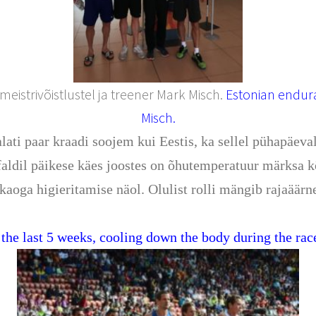
eistrivõistlustel ja treener Mark Misch.
Estonian endura
Misch.
alati paar kraadi soojem kui Eestis, ka sellel pühapäeva
faldil päikese käes joostes on õhutemperatuur märksa kõ
oga higieritamise näol. Olulist rolli mängib rajaäärne
the last 5 weeks, cooling down the body during the race