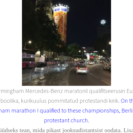
Birmingham Mercedes-Benz maratonil qualifitseerusin Euro
boolika, kurikuulus pommitatud protestandi kirik.
On t
gham marathon I qualified to these championships, Ber
protestant church.
seks tean, mida pikast jooksudistantsist oodata. Lisak