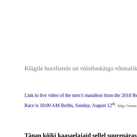
Kõigile huvilistele on võistluskäigu võimalik
Link to live video of the men’s marathon from the 2018 Be
th
Race is 10:00 AM Berlin, Sunday, August 12
.
http://www.
Tänan kõiki kaasaelajaid sellel suurepäras