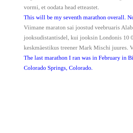
vormi, et oodata head etteastet.
This will be my seventh marathon overall. N
Viimane maraton sai joostud veebruaris Alab
jooksudistantisdel, kui jooksin Londonis 10 
keskmäestikus treener Mark Mischi juures. Vi
The last marathon I ran was in February in 
Colorado Springs, Colorado.