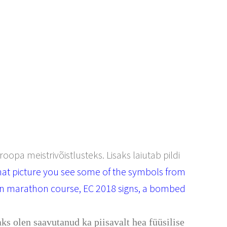
opa meistrivõistlusteks. Lisaks laiutab pildi
hat picture you see some of the symbols from
lin marathon course, EC 2018 signs, a bombed
s olen saavutanud ka piisavalt hea füüsilise