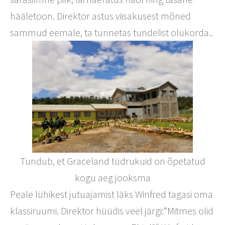
hääletoon. Direktor astus viisakusest mõned
sammud eemale, ta tunnetas tundelist olukorda..
Tundub, et Graceland tüdrukuid on õpetatud
kogu aeg jooksma
Peale lühikest jutuajamist läks Winfred tagasi oma
klassiruumi. Direktor hüüdis veel järgi:“Mitmes olid