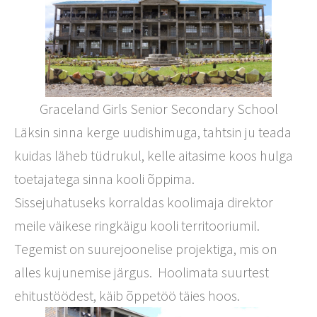
Graceland Girls Senior Secondary School
Läksin sinna kerge uudishimuga, tahtsin ju teada
kuidas läheb tüdrukul, kelle aitasime koos hulga
toetajatega sinna kooli õppima.
Sissejuhatuseks korraldas koolimaja direktor
meile väikese ringkäigu kooli territooriumil.
Tegemist on suurejoonelise projektiga, mis on
alles kujunemise järgus.
Hoolimata suurtest
ehitustöödest, käib õppetöö täies hoos.