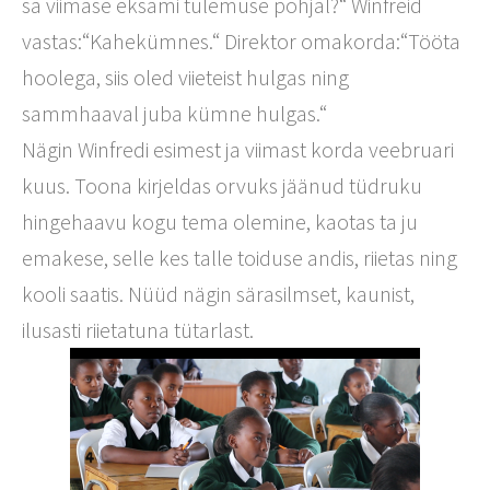
sa viimase eksami tulemuse põhjal?“ Winfreid
vastas:“Kahekümnes.“ Direktor omakorda:“Tööta
hoolega, siis oled viieteist hulgas ning
sammhaaval juba kümne hulgas.“
Nägin Winfredi esimest ja viimast korda veebruari
kuus. Toona kirjeldas orvuks jäänud tüdruku
hingehaavu kogu tema olemine, kaotas ta ju
emakese, selle kes talle toiduse andis, riietas ning
kooli saatis. Nüüd nägin särasilmset, kaunist,
ilusasti riietatuna tütarlast.