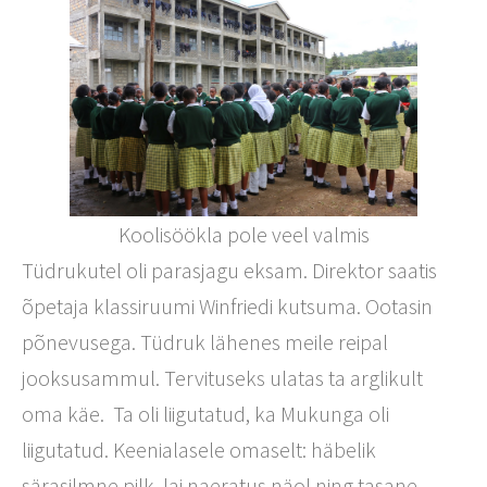
Koolisöökla pole veel valmis
Tüdrukutel oli parasjagu eksam. Direktor saatis
õpetaja klassiruumi Winfriedi kutsuma. Ootasin
põnevusega. Tüdruk lähenes meile reipal
jooksusammul. Tervituseks ulatas ta arglikult
oma käe.
Ta oli liigutatud, ka Mukunga oli
liigutatud. Keenialasele omaselt: häbelik
särasilmne pilk, lai naeratus näol ning tasane