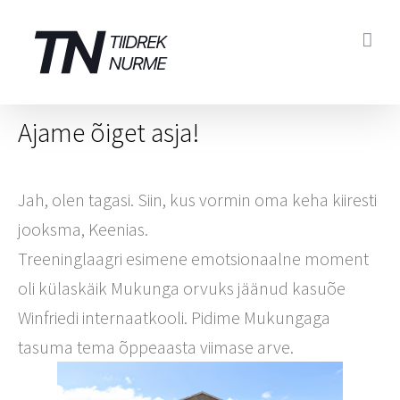
Skip
to
content
Ajame õiget asja!
Jah, olen tagasi. Siin, kus vormin oma keha kiiresti
jooksma, Keenias.
Treeninglaagri esimene emotsionaalne moment
oli külaskäik Mukunga orvuks jäänud kasuõe
Winfriedi internaatkooli. Pidime Mukungaga
tasuma tema õppeaasta viimase arve.