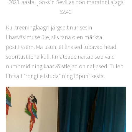
2023. aastal jooksin Sevillas poolmaratoni ajaga
62.40.
Kui treeninglaagri järgselt nurisesin
lihasväsimuse üle, siis täna olen märksa
positiivsem. Ma usun, et lihased lubavad head
sooritust teha küll. Ilmateade näitab sobivaid
numbreid ning kaasvõistlejad on näljased. Tuleb
lihtsalt “rongile istuda” ning lõpuni kesta.