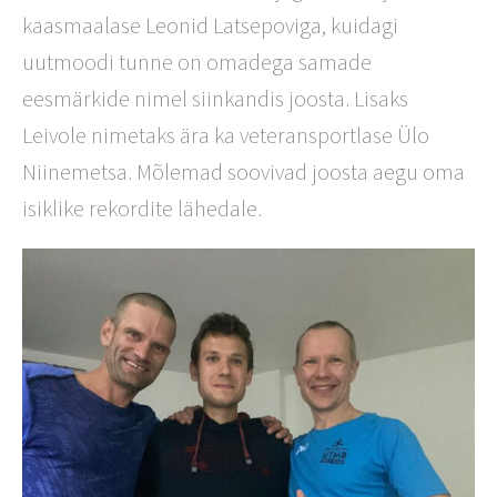
kaasmaalase Leonid Latsepoviga, kuidagi
uutmoodi tunne on omadega samade
eesmärkide nimel siinkandis joosta. Lisaks
Leivole nimetaks ära ka veteransportlase Ülo
Niinemetsa. Mõlemad soovivad joosta aegu oma
isiklike rekordite lähedale.