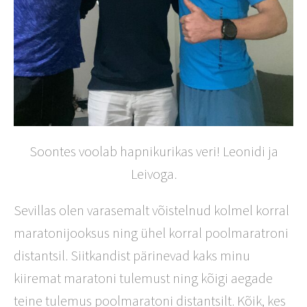
Soontes voolab hapnikurikas veri! Leonidi ja
Leivoga.
Sevillas olen varasemalt võistelnud kolmel korral
maratonijooksus ning ühel korral poolmaratroni
distantsil. Siitkandist pärinevad kaks minu
kiiremat maratoni tulemust ning kõigi aegade
teine tulemus poolmaratoni distantsilt. Kõik, kes