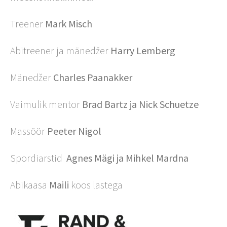
Treener
Mark Misch
Abitreener ja mänedžer
Harry Lemberg
Mänedžer
Charles Paanakker
Vaimulik mentor
Brad Bartz ja Nick Schuetze
Massöör
Peeter Nigol
Spordiarstid
Agnes Mägi
ja Mihkel Mardna
Abikaasa
Maili
koos lastega