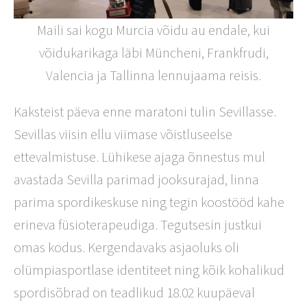
Maili sai kogu Murcia võidu au endale, kui
võidukarikaga läbi Müncheni, Frankfrudi,
Valencia ja Tallinna lennujaama reisis.
Kaksteist päeva enne maratoni tulin Sevillasse.
Sevillas viisin ellu viimase võistluseelse
ettevalmistuse. Lühikese ajaga õnnestus mul
avastada Sevilla parimad jooksurajad, linna
parima spordikeskuse ning tegin koostööd kahe
erineva füsioterapeudiga. Tegutsesin justkui
omas kodus. Kergendavaks asjaoluks oli
olümpiasportlase identiteet ning kõik kohalikud
spordisõbrad on teadlikud 18.02 kuupäeval