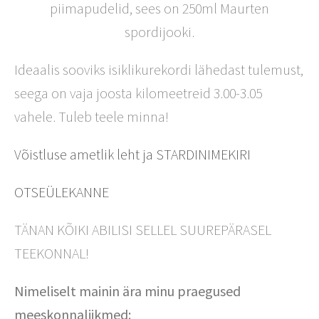
piimapudelid, sees on 250ml Maurten
spordijooki.
Ideaalis sooviks isiklikurekordi lähedast tulemust,
seega on vaja joosta kilomeetreid 3.00-3.05
vahele. Tuleb teele minna!
Võistluse ametlik leht ja STARDINIMEKIRI
OTSEÜLEKANNE
TÄNAN KÕIKI ABILISI SELLEL SUUREPÄRASEL
TEEKONNAL!
Nimeliselt mainin ära minu praegused
meeskonnaliikmed: