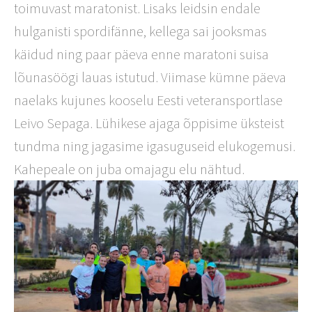
toimuvast maratonist. Lisaks leidsin endale
hulganisti spordifänne, kellega sai jooksmas
käidud ning paar päeva enne maratoni suisa
lõunasöögi lauas istutud. Viimase kümne päeva
naelaks kujunes kooselu Eesti veteransportlase
Leivo Sepaga. Lühikese ajaga õppisime üksteist
tundma ning jagasime igasuguseid elukogemusi.
Kahepeale on juba omajagu elu nähtud.