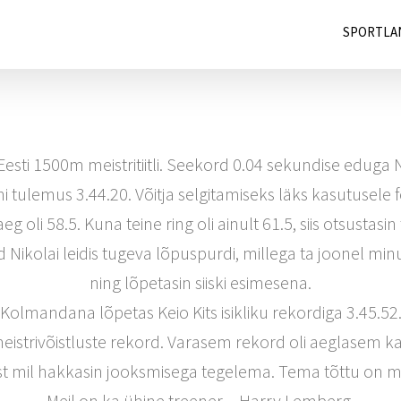
SPORTLA
i 1500m meistritiitli. Seekord 0.04 sekundise eduga Nik
i tulemus 3.44.20. Võitja selgitamiseks läks kasutusele fo
eg oli 58.5. Kuna teine ring oli ainult 61.5, siis otsus
uid Nikolai leidis tugeva lõpuspurdi, millega ta joonel m
ning lõpetasin siiski esimesena.
Kolmandana lõpetas Keio Kits isikliku rekordiga 3.45.52
meistrivõistluste rekord. Varasem rekord oli aeglasem
st mil hakkasin jooksmisega tegelema. Tema tõttu on mul
Meil on ka ühine treener – Harry Lemberg.