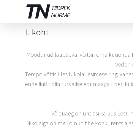
Skip
to
content
1. koht
Möödunud laupäeval võitsin oma kuuenda Eest
Vedehin
Tempo võttis üles Nikolai, esimese ringi vahea
enne finišit olin turvalise edumaaga liider, k
Võiduaeg on ühtlasi ka uus Eesti 
Nikolaiga on meil olnud tihe konkurents aja