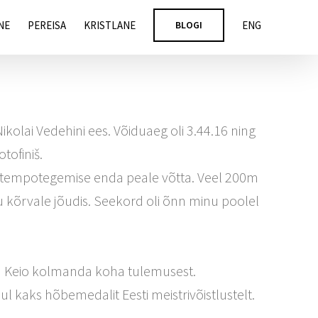
NE
PEREISA
KRISTLANE
BLOGI
ENG
olai Vedehini ees. Võiduaeg oli 3.44.16 ning
tofiniš.
tasin tempotegemise enda peale võtta. Veel 200m
inu kõrvale jõudis. Seekord oli õnn minu poolel
.
 ka Keio kolmanda koha tulemusest.
 kaks hõbemedalit Eesti meistrivõistlustelt.